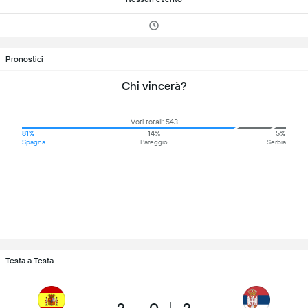
Pronostici
Chi vincerà?
Voti totali: 543
81%
14%
5%
Spagna
Pareggio
Serbia
Testa a Testa