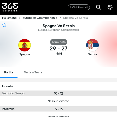
I Miei Risultati
Pallamano
European Championship
Spagna Vs Serbia
Spagna Vs Serbia
Europa, European Championship
Terminata
29
-
27
15/01
Spagna
Serbia
Partita
Testa a Testa
Incontri
10 - 12
Secondo Tempo
Nessun evento
19 - 15
Intervallo
Nessun evento