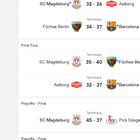
32
-
26
SC Magdeburg
Aalborg
Terminata
34
-
37
Füchse Berlin
Barcelona
Final Four
Terminata
35
-
40
SC Magdeburg
Füchse Ber
Terminata
32
-
37
Aalborg
Barcelona
Playoffs - Final
Terminata
45
-
37
SC Magdeburg
Pick Szeg
Playoffs - Final