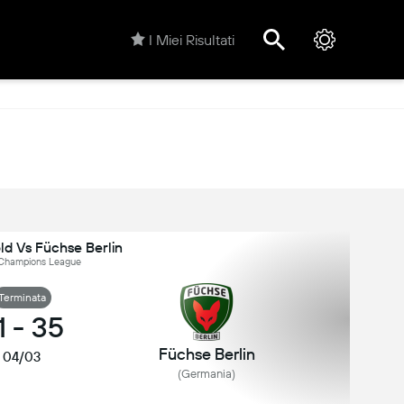
I Miei Risultati
d Vs Füchse Berlin
 Champions League
Terminata
1
-
35
Füchse Berlin
04/03
(Germania)