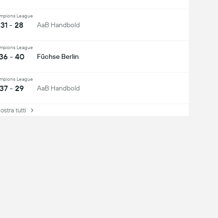
mpions League
31 - 28
AaB Handbold
mpions League
36 - 40
Füchse Berlin
mpions League
37 - 29
AaB Handbold
tra tutti