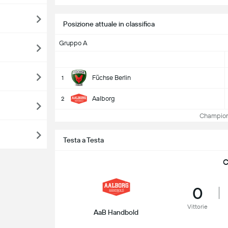
Posizione attuale in classifica
Gruppo A
Füchse Berlin
1
Aalborg
2
Champions
Testa a Testa
C
0
Vittorie
AaB Handbold