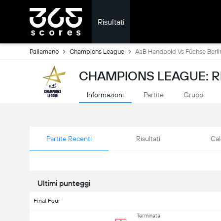
Risultati
Pallamano
Champions League
AaB Handbold Vs Füchse Berli
CHAMPIONS LEAGUE: RI
Informazioni
Partite
Gruppi
Partite Recenti
Risultati
Cal
Ultimi punteggi
Final Four
Terminata