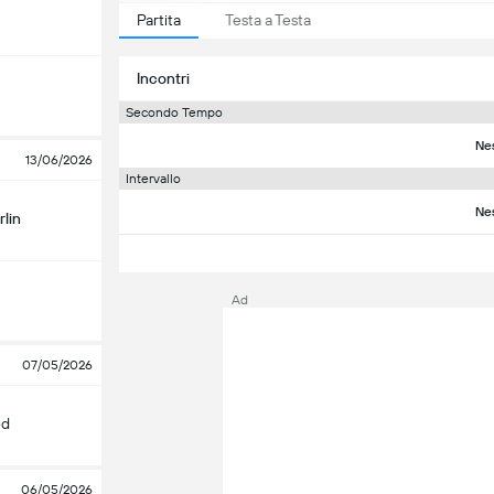
Partita
Testa a Testa
Incontri
Secondo Tempo
Ne
13/06/2026
Intervallo
Ne
lin
Ad
07/05/2026
ed
06/05/2026