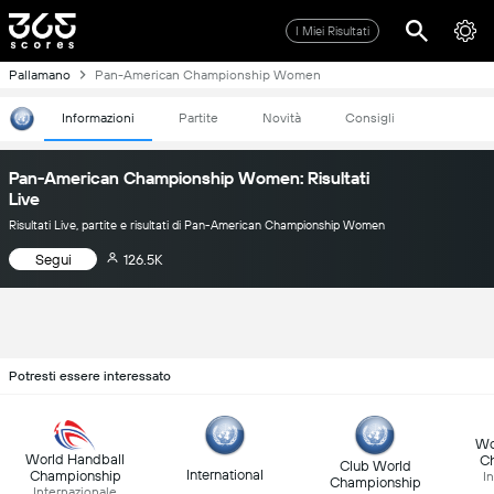
I Miei Risultati
Pallamano
Pan-American Championship Women
Informazioni
Partite
Novità
Consigli
Pan-American Championship Women: Risultati
Live
Risultati Live, partite e risultati di Pan-American Championship Women
Segui
126.5K
Potresti essere interessato
Wo
World Handball
C
Club World
International
Championship
I
Championship
Internazionale