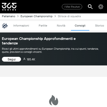
I Miei Risultati
Pallamano
European Championship
Strisce di squadra
Informazioni
Partite
Novità
Consigli
Storico
European Championship Approfondimenti e
tendenze
Ricevi gli ultimi approfondimenti su European Championship, tra cui spunti, tendenze,
quote, previsioni e consigli vincenti.
Segui
185.4K