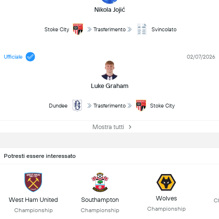
Nikola Jojić
Stoke City
Trasferimento
Svincolato
Ufficiale
02/07/2026
Luke Graham
Dundee
Trasferimento
Stoke City
Mostra tutti
Potresti essere interessato
Wolves
West Ham United
Southampton
C
Championship
Championship
Championship