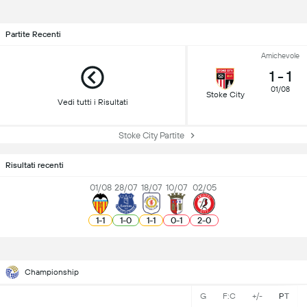
Partite Recenti
Amichevole
1
-
1
01/08
Stoke City
Vedi tutti i Risultati
Stoke City Partite
Risultati recenti
01/08
28/07
18/07
10/07
02/05
1
-
1
1
-
0
1
-
1
0
-
1
2
-
0
Championship
G
F:C
+/-
PT