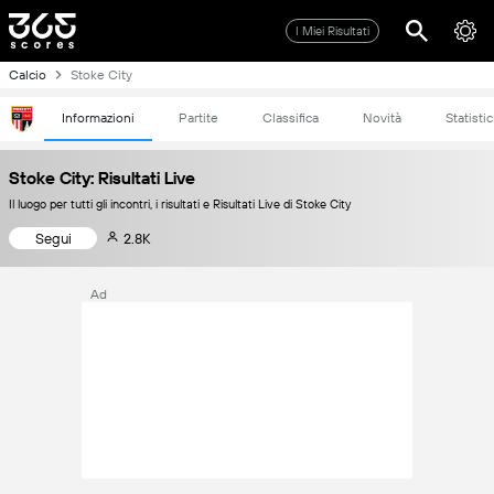
I Miei Risultati
Calcio
Stoke City
Informazioni
Partite
Classifica
Novità
Statisti
Stoke City: Risultati Live
Il luogo per tutti gli incontri, i risultati e Risultati Live di Stoke City
Segui
2.8K
Ad