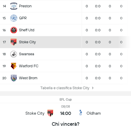
Preston
14
0
0:0
0
0
QPR
15
0
0:0
0
0
Sheff Utd
16
0
0:0
0
0
Stoke City
17
0
0:0
0
0
Swansea
18
0
0:0
0
0
Watford FC
19
0
0:0
0
0
West Brom
20
0
0:0
0
0
Tabella e classifica Stoke City
EFL Cup
08/08
14:00
Stoke City
Oldham
Chi vincerà?