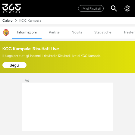
I Miei Risultati
Calcio
KCC Kampala
Informazioni
Partite
Novità
Statistiche
Trasfe
KCC Kampala: Risultati Live
Il luogo per tutti gli incontri, i risultati e Risultati Live di KCC Kampala
Segui
Ad