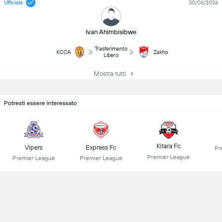
Ufficiale
30/06/2026
Ivan Ahimbisibwe
Trasferimento
KCCA
Zakho
Libero
Mostra tutti
Potresti essere interessato
Kitara Fc
Vipers
Express Fc
Pr
Premier League
Premier League
Premier League