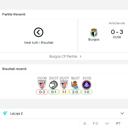
Partite Recenti
Amichevole
0
-
3
01/08
Burgos
Vedi tutti i Risultati
Burgos CF Partite
Risultati recenti
01/08
29/07
25/07
18/07
31/05
0
-
3
0
-
1
1
-
1
2
-
0
1
-
0
LaLiga 2
G
F:C
+/-
PT