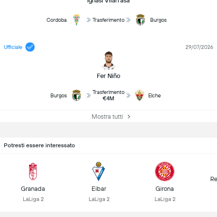
Ignasi Vilarrasa
Cordoba
Trasferimento
Burgos
Ufficiale
29/07/2026
Fer Niño
Trasferimento
Burgos
Elche
€4M
Mostra tutti
Potresti essere interessato
Re
Granada
Eibar
Girona
LaLiga 2
LaLiga 2
LaLiga 2