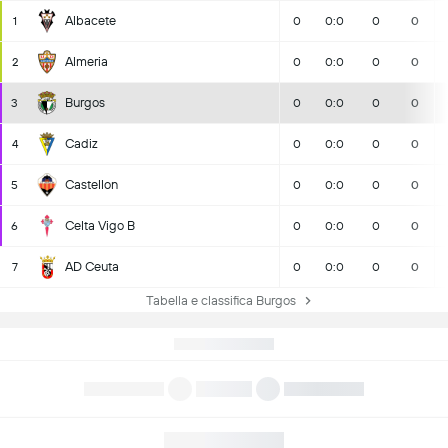
Albacete
1
0
0:0
0
0
Almeria
2
0
0:0
0
0
Burgos
3
0
0:0
0
0
Cadiz
4
0
0:0
0
0
Castellon
5
0
0:0
0
0
Celta Vigo B
6
0
0:0
0
0
AD Ceuta
7
0
0:0
0
0
Tabella e classifica Burgos