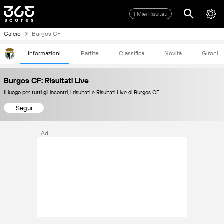
I Miei Risultati
Calcio
Burgos CF
Informazioni
Partite
Classifica
Novità
Gironi
Burgos CF: Risultati Live
Il luogo per tutti gli incontri, i risultati e Risultati Live di Burgos CF
Segui
Ad