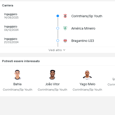
Carriera
Ingaggiato
Corinthians/Sp Youth
14/08/2025
Ingaggiato
América Mineiro
06/12/2024
Ingaggiato
Bragantino U23
21/03/2024
Vedi altro
Potresti essere interessato
L
Bahia
João Vitor
Yago Melo
Corin
Corinthians/Sp Youth
Corinthians/Sp Youth
Corinthians/Sp Youth