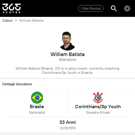
I Miei Risultati
Calcio
William Batista
William Batista
Allenatore
William Batista (Brasile, 33) is a calcio coach, currently coaching
Corinthians/Sp Youth in Brasile.
Dettagli Giocatore
Brasile
Corinthians/Sp Youth
Nazionalità
Squadra Attuale
33 Anni
13/05/1993