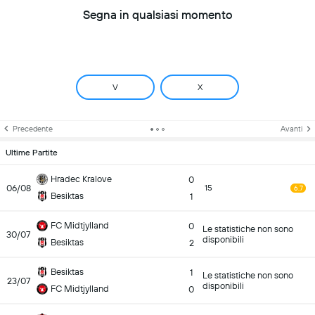
Segna in qualsiasi momento
V
X
Precedente
Avanti
Ultime Partite
Hradec Kralove
0
06/08
15
6.7
Besiktas
1
FC Midtjylland
0
Le statistiche non sono
30/07
disponibili
Besiktas
2
Besiktas
1
Le statistiche non sono
23/07
disponibili
FC Midtjylland
0