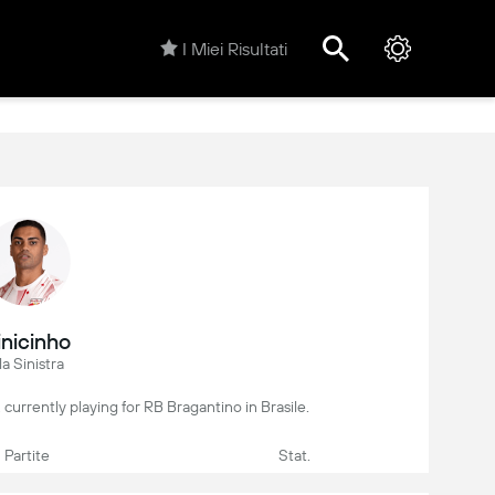
I Miei Risultati
inicinho
la Sinistra
r, currently playing for RB Bragantino in Brasile.
Partite
Stat.