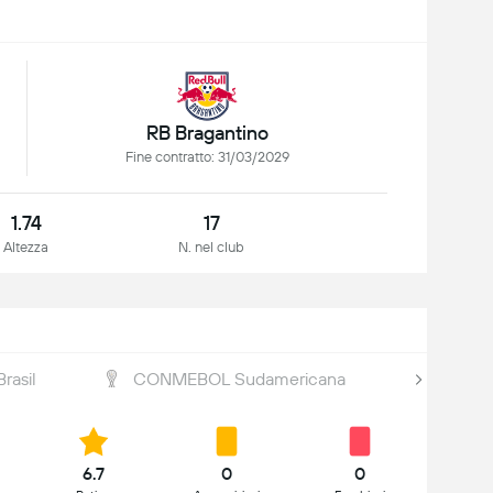
RB Bragantino
Fine contratto: 31/03/2029
1.74
17
Altezza
N. nel club
rasil
CONMEBOL Sudamericana
Paulis
6.7
0
0