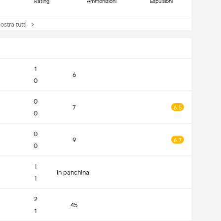
Rating
Ammonizioni
Espulsioni
tra tutti
1
6
0
0
7
6.5
0
0
9
6.7
0
1
In panchina
1
2
45
1