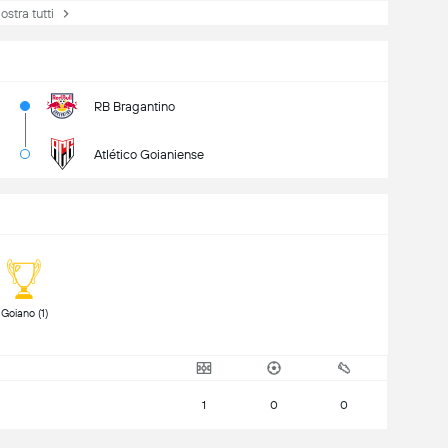
tra tutti
RB Bragantino
Atlético Goianiense
 Goiano (1) 
1
0
0