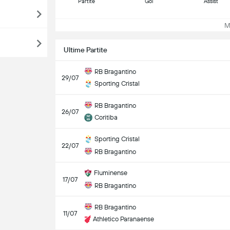
Partite
Gol
Assist
Mos
Ultime Partite
RB Bragantino
29/07
Sporting Cristal
RB Bragantino
26/07
Coritiba
Sporting Cristal
22/07
RB Bragantino
Fluminense
17/07
RB Bragantino
RB Bragantino
11/07
Athletico Paranaense