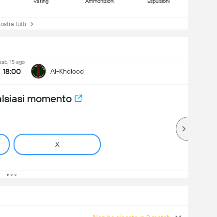
Rating
Ammonizioni
Espulsioni
tra tutti
sab, 15 ago
18:00
Al-Kholood
alsiasi momento
X