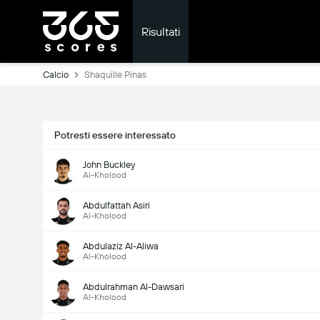
Risultati
Calcio
Shaquille Pinas
Potresti essere interessato
John Buckley
Al-Kholood
Abdulfattah Asiri
Al-Kholood
Abdulaziz Al-Aliwa
Al-Kholood
Abdulrahman Al-Dawsari
Al-Kholood