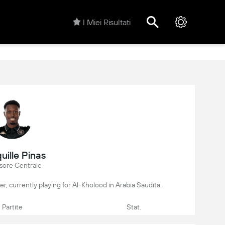
I Miei Risultati
uille Pinas
sore Centrale
yer, currently playing for Al-Kholood in Arabia Saudita.
Partite
Stat.