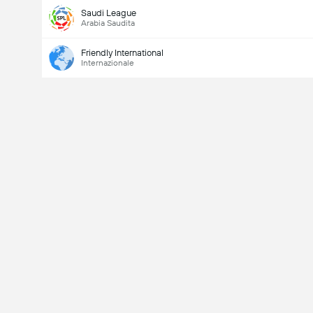
Saudi League
Arabia Saudita
Friendly International
Internazionale
Ultimo
V
X