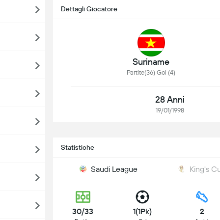
Dettagli Giocatore
Suriname
Partite(36) Gol (4)
28 Anni
19/01/1998
Statistiche
Saudi League
King's C
30/33
1(1Pk)
2