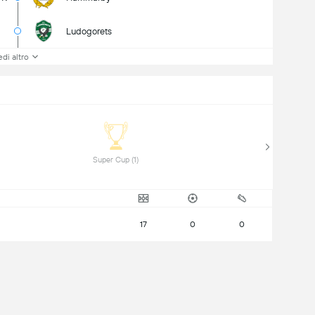
Ludogorets
di altro
 Super Cup (1) 
17
0
0