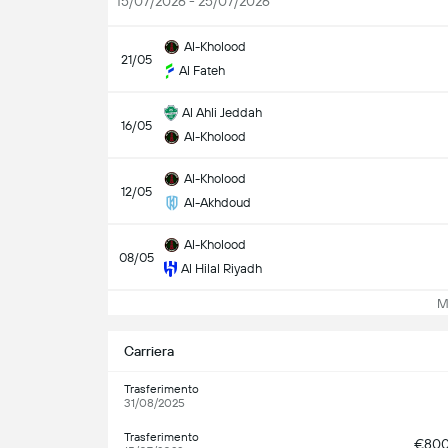
15/07/2026 - 25/07/2026
Al-Kholood
21/05
Al Fateh
Al Ahli Jeddah
16/05
Al-Kholood
Al-Kholood
12/05
Al-Akhdoud
Al-Kholood
08/05
Al Hilal Riyadh
Mos
Carriera
Trasferimento
31/08/2025
Trasferimento
€80