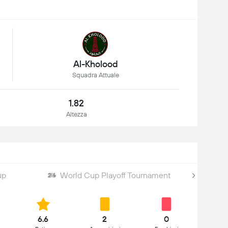
Al-Kholood
Squadra Attuale
1.82
Altezza
up
World Cup Playoff Tournament
6.6
2
0