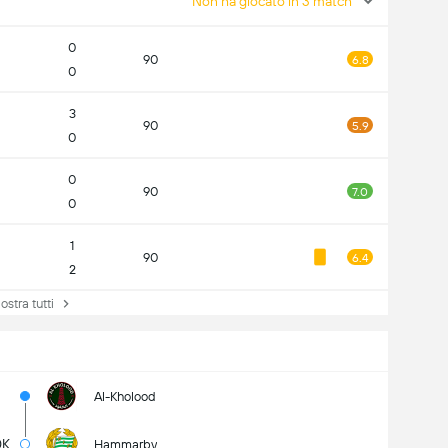
Non ha giocato in 3 match
0
90
6.8
0
3
90
5.9
0
0
90
7.0
0
1
90
6.4
2
tra tutti
Al-Kholood
0K
Hammarby