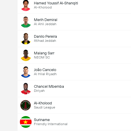
Hamed Youssif Al-Shanqiti
Al-Kholood
Merih Demiral
Al Ahli Jeddah
Danilo Pereira
Ittihad Jeddah
Malang Sarr
NEOM SC
João Cancelo
Al Hilal Riyadh
Chancel Mbemba
Diriyah
Al-Kholood
Saudi League
Suriname
Friendly International