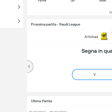
Partite
Gol
Assist
Mos
Prossima partita - Saudi League
Al Ittihad
Segna in qu
V
Ultime Partite