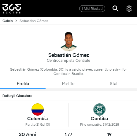
I Miei Risultati
Calcio
Sebastián Gómez
Sebastián Gómez
Centrocampista Centrale
Sebastián Gómez (Colombia, 30) is a calcio player, currently playing for
Coritiba in Brasile.
Profilo
Partite
Stat.
Dettagli Giocatore
Colombia
Coritiba
Partite(2) Gol (0)
Fine contratto: 31/12/2028
30 Anni
1.77
19