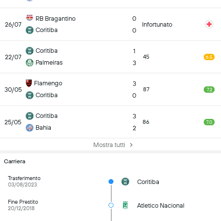
RB Bragantino
0
26/07
Infortunato
Coritiba
0
Coritiba
1
22/07
45
6.5
Palmeiras
3
Flamengo
3
30/05
87
7.2
Coritiba
0
Coritiba
3
25/05
86
7.0
Bahia
2
Mostra tutti
Carriera
Trasferimento
Coritiba
03/08/2023
Fine Prestito
Atletico Nacional
20/12/2018