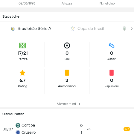
03/06/1996
Altezza
N. nel club
Statistiche
Brasileirão Série A
Copa do Brasil
P
17/21
0
0
Partite
Gol
Assist
6.7
3
0
Rating
Ammonizioni
Espulsioni
Mostra tutti
Ultime Partite
Coritiba
0
30/07
78
6.7
Cruzeiro
1