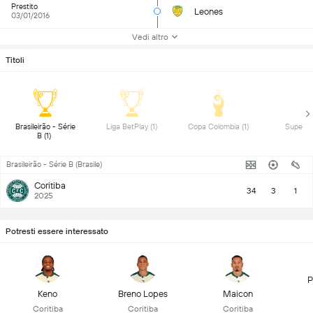
Prestito
Leones
03/01/2016
Vedi altro
Titoli
 Brasileirão - Série 
 Liga BetPlay (1) 
 Copa Colombia (1) 
B (1) 
Brasileirão - Série B (Brasile)
Coritiba
34
3
1
2025
Potresti essere interessato
P
Keno
Breno Lopes
Maicon
Coritiba
Coritiba
Coritiba