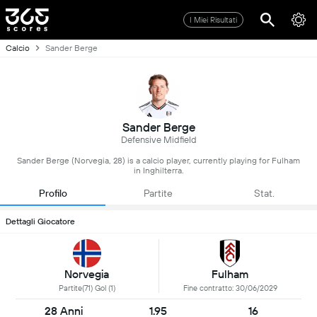
I Miei Risultati
Calcio
Sander Berge
Sander Berge
Defensive Midfield
Sander Berge (Norvegia, 28) is a calcio player, currently playing for Fulham
in Inghilterra.
Profilo
Partite
Stat.
Dettagli Giocatore
Norvegia
Fulham
Partite(71) Gol (1)
Fine contratto: 30/06/2029
28 Anni
1.95
16