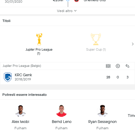
30/01/2020
Vedi altro
Titoli
 Jupiler Pro League 
 Super Cup (1) 
(1) 
Jupiler Pro League (Belgio)
KRC Genk
28
0
3
2018/2019
Potresti essere interessato
Tim
Alex Iwobi
Bernd Leno
Ryan Sessegnon
Fulham
Fulham
Fulham