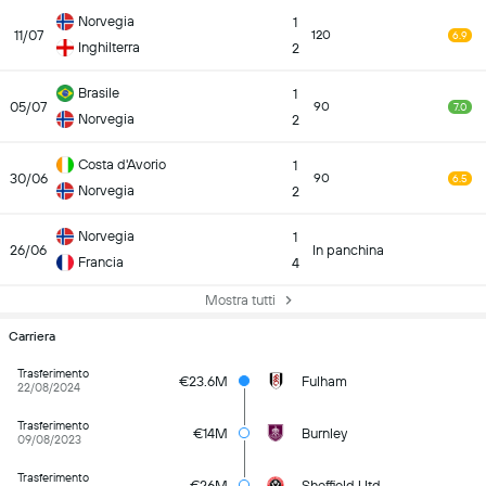
Norvegia
1
11/07
120
6.9
Inghilterra
2
Brasile
1
05/07
90
7.0
Norvegia
2
Costa d'Avorio
1
30/06
90
6.5
Norvegia
2
Norvegia
1
26/06
In panchina
Francia
4
Mostra tutti
Carriera
Trasferimento
€23.6M
Fulham
22/08/2024
Trasferimento
€14M
Burnley
09/08/2023
Trasferimento
€26M
Sheffield Utd