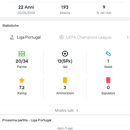
22 Anni
1.93
9
05/05/2004
Altezza
N. nel club
Statistiche
Liga Portugal
UEFA Champions League
20/34
13(5Pk)
1
Partite
Gol
Assist
7.2
3
0
Rating
Ammonizioni
Espulsioni
Mostra tutti
Prossima partita - Liga Portugal
dom, 9 ago