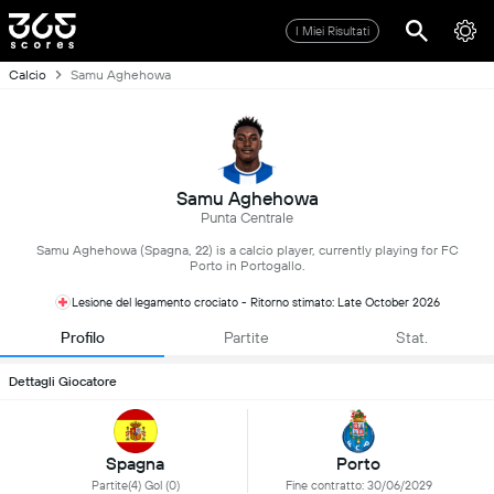
I Miei Risultati
Calcio
Samu Aghehowa
Samu Aghehowa
Punta Centrale
Samu Aghehowa (Spagna, 22) is a calcio player, currently playing for FC
Porto in Portogallo.
Lesione del legamento crociato - Ritorno stimato: Late October 2026
Profilo
Partite
Stat.
Dettagli Giocatore
Spagna
Porto
Partite(4) Gol (0)
Fine contratto: 30/06/2029