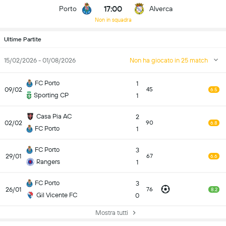
17:00
Porto
Alverca
Non in squadra
Ultime Partite
15/02/2026 - 01/08/2026
Non ha giocato in 25 match
FC Porto
1
09/02
45
6.5
Sporting CP
1
Casa Pia AC
2
02/02
90
6.8
FC Porto
1
FC Porto
3
29/01
67
6.6
Rangers
1
FC Porto
3
26/01
76
8.2
Gil Vicente FC
0
Mostra tutti