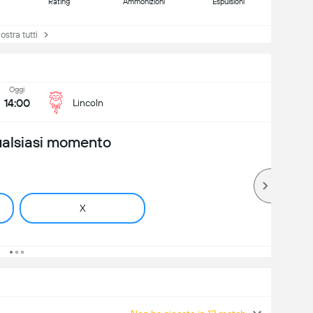
Rating
Ammonizioni
Espulsioni
tra tutti
Oggi
14:00
Lincoln
ualsiasi momento
X