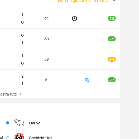
Non ha giocato in 13 match
1
64
7.8
0
0
60
7.2
1
1
59
6.5
0
2
61
7.7
1
tra tutti
Derby
6M
Sheffield Utd