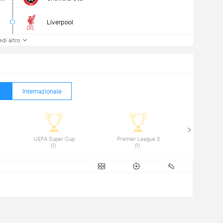
Liverpool
di altro
Internazionale
 UEFA Super Cup 
 Premier League 2 
(1) 
(1) 