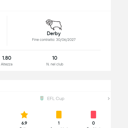
Derby
Fine contratto: 30/06/2027
1.80
10
Altezza
N. nel club
EFL Cup
6.9
1
0