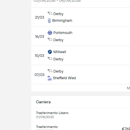
03/04/2026 - 04/08/2026
Derby
21/03
Birmingham
Portsmouth
16/03
Derby
Millwall
10/03
Derby
Derby
07/03
Sheffield Wed
Mos
Carriera
Trasferimento Libero
01/08/2025
Trasferimento
€2