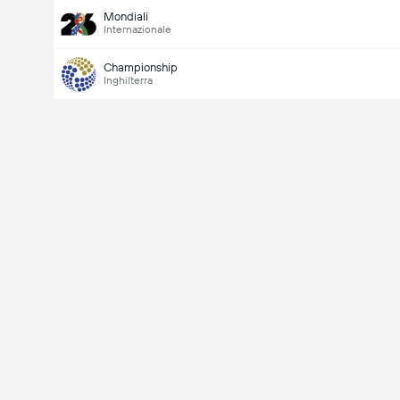
Mondiali
Internazionale
Championship
Inghilterra
Ultimo
V
X