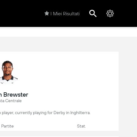
I Miei Risultati
n Brewster
ta Centrale
o player, currently playing for Derby in Inghilterra.
Partite
Stat.