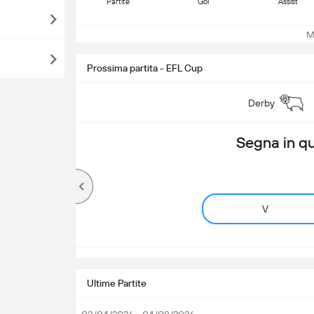
Partite
Gol
Assist
Mos
Prossima partita - EFL Cup
Derby
Segna in q
V
Ultime Partite