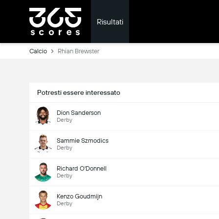
Risultati
Calcio
Rhian Brewster
Potresti essere interessato
Dion Sanderson
Derby
Sammie Szmodics
Derby
Richard O'Donnell
Derby
Kenzo Goudmijn
Derby