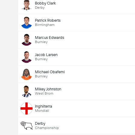
Bobby Clark
Derby
Patrick Roberts
Birmingham
Marcus Edwards
Burnley
Jacob Larsen
Burnley
Michael Obafemi
Burnley
Mikey Johnston
West Brom
Inghilterra
Mondiali
Derby
Championship