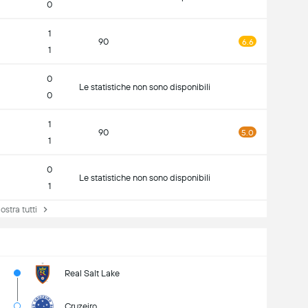
0
1
90
6.6
1
0
Le statistiche non sono disponibili
0
1
90
5.0
1
0
Le statistiche non sono disponibili
1
tra tutti
Real Salt Lake
Cruzeiro