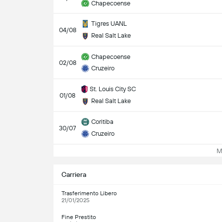
Chapecoense
Tigres UANL
04/08
Real Salt Lake
Chapecoense
02/08
Cruzeiro
St. Louis City SC
01/08
Real Salt Lake
Coritiba
30/07
Cruzeiro
Mos
Carriera
Trasferimento Libero
21/01/2025
Fine Prestito