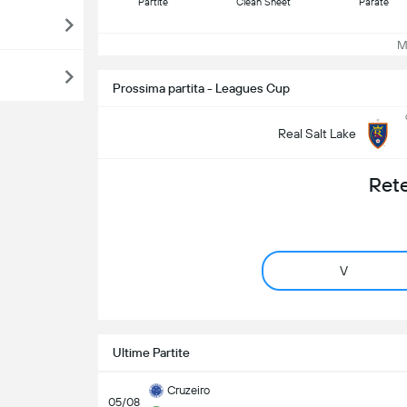
Partite
Clean Sheet
Parate
Mos
Prossima partita - Leagues Cup
Real Salt Lake
Rete
V
Ultime Partite
Cruzeiro
05/08