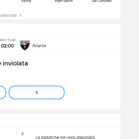
Rating
Rigori parati
Gol Concessi
tra tutti
dom, 9 ago
02:00
Atlante
 inviolata
X
2
Le statistiche non sono disponibili