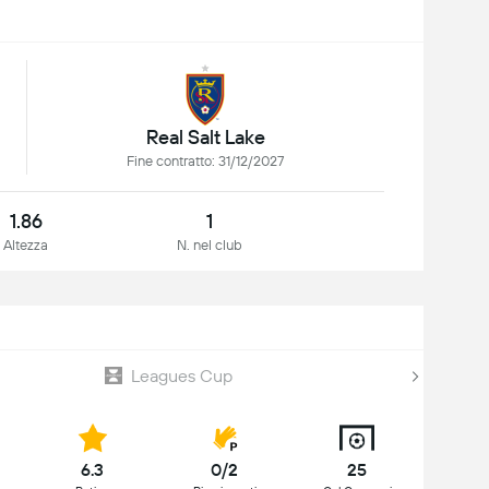
Real Salt Lake
Fine contratto: 31/12/2027
1.86
1
Altezza
N. nel club
Leagues Cup
6.3
0/2
25