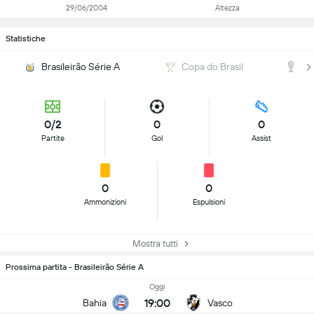
29/06/2004
Altezza
Statistiche
Brasileirão Série A
Copa do Brasil
C
0/2
0
0
Partite
Gol
Assist
0
0
Ammonizioni
Espulsioni
Mostra tutti
Prossima partita - Brasileirão Série A
Oggi
19:00
Bahia
Vasco