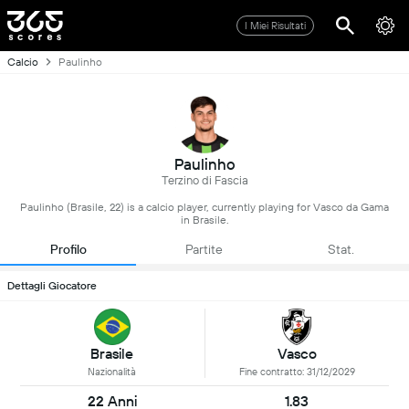
I Miei Risultati
Calcio
Paulinho
Paulinho
Terzino di Fascia
Paulinho (Brasile, 22) is a calcio player, currently playing for Vasco da Gama
in Brasile.
Profilo
Partite
Stat.
Dettagli Giocatore
Brasile
Vasco
Nazionalità
Fine contratto: 31/12/2029
22 Anni
1.83