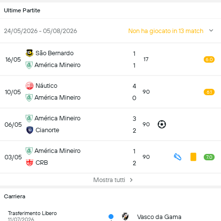
Ultime Partite
24/05/2026 - 05/08/2026
Non ha giocato in 13 match
São Bernardo
1
16/05
17
6.0
América Mineiro
1
Náutico
4
10/05
90
6.1
América Mineiro
0
América Mineiro
3
06/05
90
Cianorte
2
América Mineiro
1
03/05
90
7.0
CRB
2
Mostra tutti
Carriera
Trasferimento Libero
Vasco da Gama
11/07/2026