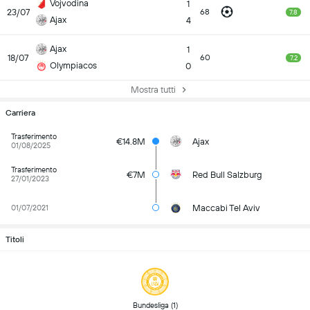
Vojvodina
1
23/07
68
7.8
Ajax
4
Ajax
1
18/07
60
7.2
Olympiacos
0
Mostra tutti
Carriera
Trasferimento
€14.8M
Ajax
01/08/2025
Trasferimento
€7M
Red Bull Salzburg
27/01/2023
Maccabi Tel Aviv
01/07/2021
Titoli
 Bundesliga (1) 