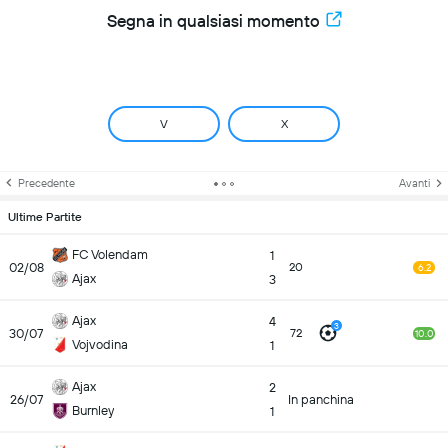
Segna in qualsiasi momento
V
X
Precedente
Avanti
Ultime Partite
FC Volendam
1
02/08
20
6.2
Ajax
3
Ajax
4
3
30/07
72
10.0
Vojvodina
1
Ajax
2
26/07
In panchina
Burnley
1