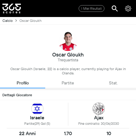
I Miei Risultati
Calcio
Oscar Gloukh
Oscar Gloukh
Trequartista
Oscar Gloukh (Israele, 22) is a calcio player, currently playing for Ajax in
Olanda.
Profilo
Partite
Stat.
Dettagli Giocatore
Israele
Ajax
Partite(29) Gol (5)
Fine contratto: 30/06/2030
22 Anni
1.70
10