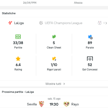
26/04/1994
Altezza
Statistiche
LaLiga
UEFA Champions League
Co
33/38
5
89
Partite
Clean Sheet
Parate
6.4
1/10
52
Rating
Rigori parati
Gol Concessi
Mostra tutti
Prossima partita - LaLiga
sab, 15 ago
19:30
Sevilla
Rayo