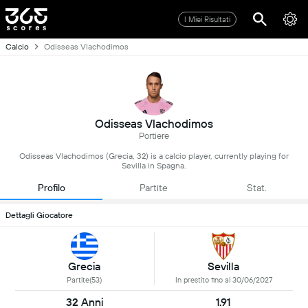
I Miei Risultati
Calcio
Odisseas Vlachodimos
Odisseas Vlachodimos
Portiere
Odisseas Vlachodimos (Grecia, 32) is a calcio player, currently playing for
Sevilla in Spagna.
Profilo
Partite
Stat.
Dettagli Giocatore
Grecia
Sevilla
Partite(53)
In prestito fino al 30/06/2027
32 Anni
1.91