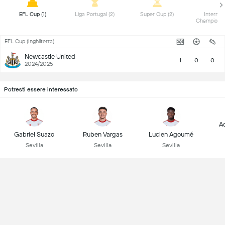
 EFL Cup (1) 
 Liga Portugal (2) 
 Super Cup (2) 
 Internati
EFL Cup (Inghilterra)
Newcastle United
1
0
0
2024/2025
Potresti essere interessato
A
Gabriel Suazo
Ruben Vargas
Lucien Agoumé
Sevilla
Sevilla
Sevilla