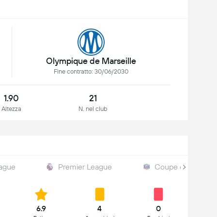
Olympique de Marseille
Fine contratto: 30/06/2030
1.90
21
Altezza
N. nel club
ague
Premier League
Coupe de France
6.9
4
0