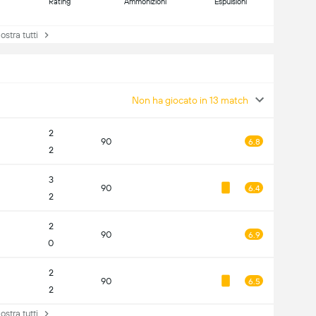
Rating
Ammonizioni
Espulsioni
tra tutti
Non ha giocato in 13 match
2
90
6.8
2
3
90
6.4
2
2
90
6.9
0
2
90
6.5
2
tra tutti