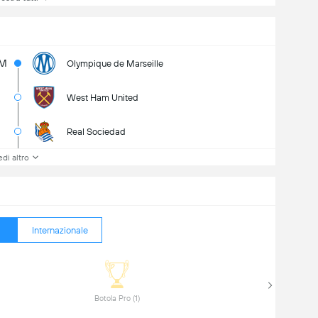
3M
Olympique de Marseille
West Ham United
Real Sociedad
di altro
Internazionale
 Botola Pro (1) 