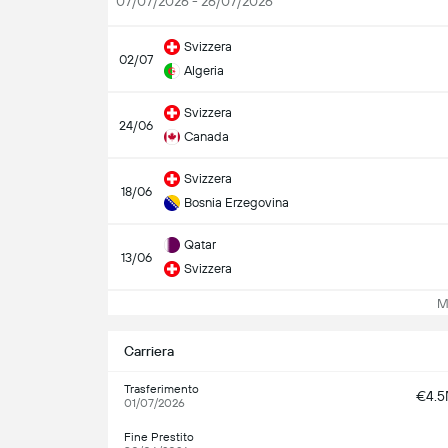
07/07/2026 - 26/07/2026
Svizzera
02/07
Algeria
Svizzera
24/06
Canada
Svizzera
18/06
Bosnia Erzegovina
Qatar
13/06
Svizzera
Mos
Carriera
Trasferimento
€4.
01/07/2026
Fine Prestito