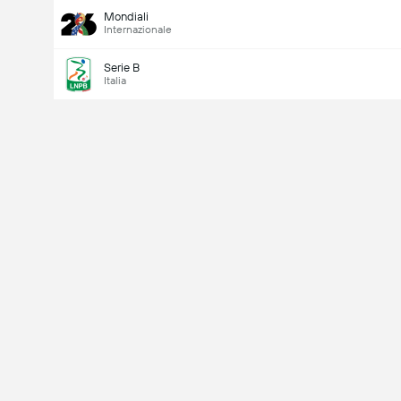
Mondiali
Internazionale
Serie B
Italia
Ultimo
V
X