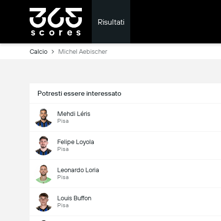
Risultati
Calcio
Michel Aebischer
Potresti essere interessato
Mehdi Léris
Pisa
Felipe Loyola
Pisa
Leonardo Loria
Pisa
Louis Buffon
Pisa