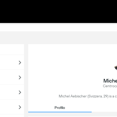
Miche
Centroc
Michel Aebischer (Svizzera, 29) is a cal
Profilo