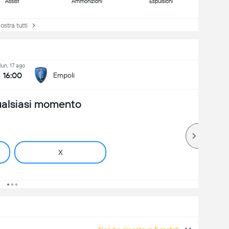
Assist
Ammonizioni
Espulsioni
tra tutti
lun, 17 ago
16:00
Empoli
ualsiasi momento
X