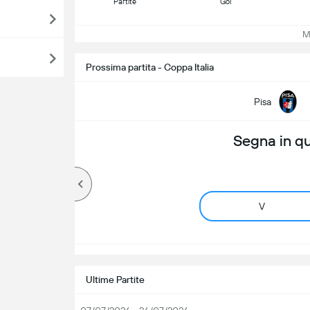
Partite
Gol
Mos
Prossima partita - Coppa Italia
Pisa
Segna in q
V
Ultime Partite