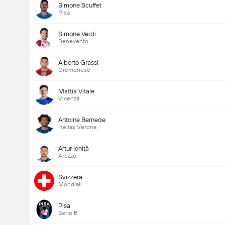
Simone Scuffet
Pisa
Simone Verdi
Benevento
Alberto Grassi
Cremonese
Mattia Vitale
Vicenza
Antoine Bernede
Hellas Verona
Artur Ioniţă
Arezzo
Svizzera
Mondiali
Pisa
Serie B