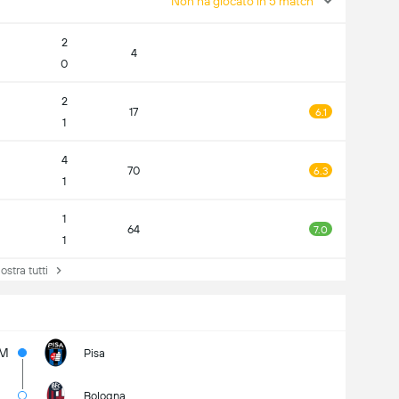
Non ha giocato in 5 match
2
4
0
2
17
6.1
1
4
70
6.3
1
1
64
7.0
1
tra tutti
5M
Pisa
Bologna