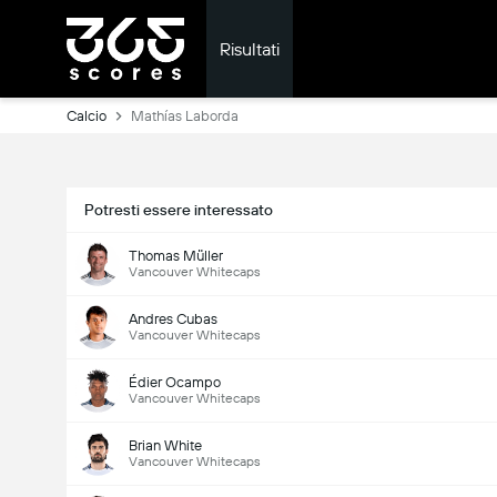
Risultati
Calcio
Mathías Laborda
Potresti essere interessato
Thomas Müller
Vancouver Whitecaps
Andres Cubas
Vancouver Whitecaps
Édier Ocampo
Vancouver Whitecaps
Brian White
Vancouver Whitecaps