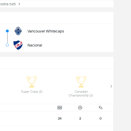
tra tutti
Vancouver Whitecaps
Nacional
 Super Copa (2) 
 Canadian 
Championship (3) 
24
2
0