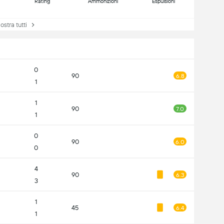
Rating
Ammonizioni
Espulsioni
tra tutti
0
90
6.8
1
1
90
7.0
1
0
90
6.0
0
4
90
6.3
3
1
45
6.4
1