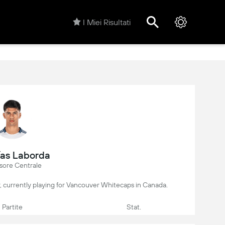
I Miei Risultati
as Laborda
sore Centrale
r, currently playing for Vancouver Whitecaps in Canada.
Partite
Stat.