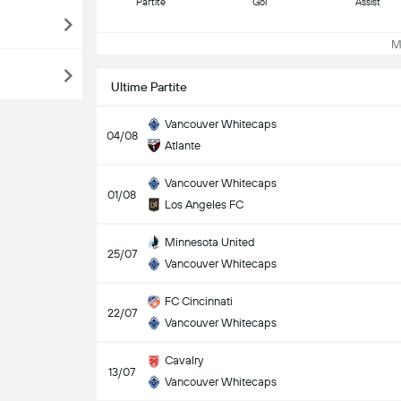
Partite
Gol
Assist
Mos
Ultime Partite
Vancouver Whitecaps
04/08
Atlante
Vancouver Whitecaps
01/08
Los Angeles FC
Minnesota United
25/07
Vancouver Whitecaps
FC Cincinnati
22/07
Vancouver Whitecaps
Cavalry
13/07
Vancouver Whitecaps