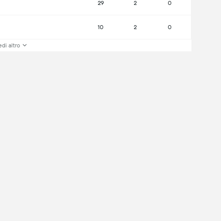
29
2
0
10
2
0
di altro