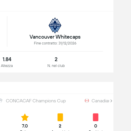
Vancouver Whitecaps
Fine contratto: 31/12/2026
1.84
2
Altezza
N. nel club
CONCACAF Champions Cup
Canadian Champio
7.0
2
0