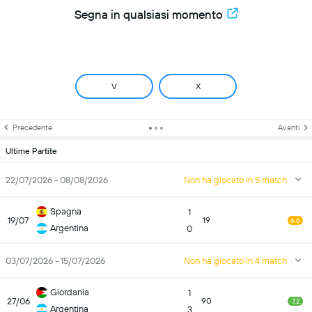
Segna in qualsiasi momento
V
X
Precedente
Avanti
Ultime Partite
22/07/2026 - 08/08/2026
Non ha giocato in 5 match
Spagna
1
19/07
19
6.6
Argentina
0
03/07/2026 - 15/07/2026
Non ha giocato in 4 match
Giordania
1
27/06
90
7.2
Argentina
3