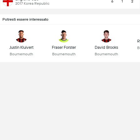
6
1
2
2017 Korea Republic
Potresti essere interessato
R
Justin Kluivert
Fraser Forster
David Brooks
B
Bournemouth
Bournemouth
Bournemouth