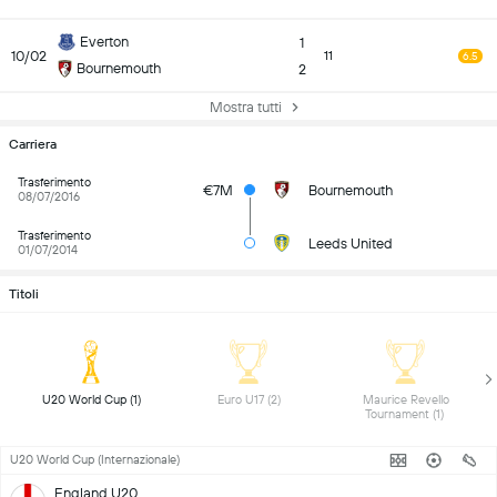
Everton
1
10/02
11
6.5
Bournemouth
2
Mostra tutti
Carriera
Trasferimento
€7M
Bournemouth
08/07/2016
Trasferimento
Leeds United
01/07/2014
Titoli
 U20 World Cup (1) 
 Euro U17 (2) 
 Maurice Revello 
Tournament (1) 
U20 World Cup (Internazionale)
England U20