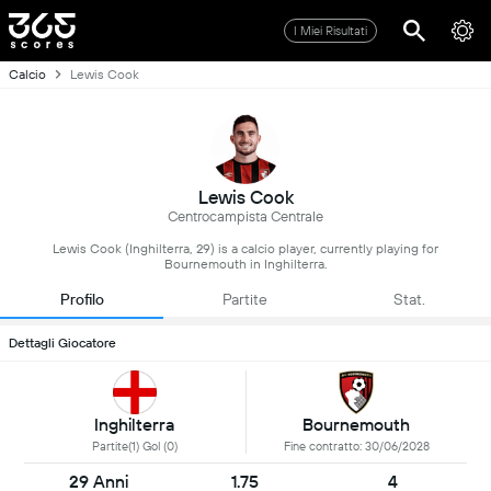
I Miei Risultati
Calcio
Lewis Cook
Lewis Cook
Centrocampista Centrale
Lewis Cook (Inghilterra, 29) is a calcio player, currently playing for
Bournemouth in Inghilterra.
Profilo
Partite
Stat.
Dettagli Giocatore
Inghilterra
Bournemouth
Partite(1) Gol (0)
Fine contratto: 30/06/2028
29 Anni
1.75
4