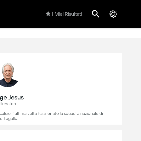
I Miei Risultati
rge Jesus
llenatore
calcio; l'ultima volta ha allenato la squadra nazionale di
ortogallo.