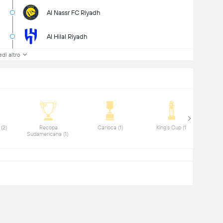
Al Nassr FC Riyadh
Al Hilal Riyadh
di altro
 Saudi League (2) 
 Recopa 
 Carioca (1) 
 King's Cup (1) 
Sudamericana (1) 