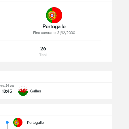
Portogallo
Fine contratto: 31/12/2030
26
Titoli
gio, 24 set
18:45
Galles
Portogallo