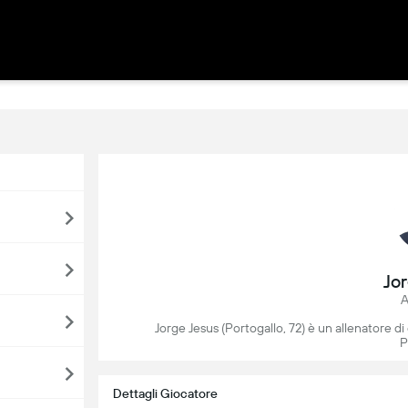
Jo
A
Jorge Jesus (Portogallo, 72) è un allenatore di 
P
Dettagli Giocatore