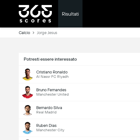
Risultati
Calcio
Jorge Jesus
Potresti essere interessato
Cristiano Ronaldo
Al Nassr FC Riyadh
Bruno Fernandes
Manchester United
Bernardo Silva
Real Madrid
Ruben Dias
Manchester City