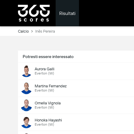
Risultati
Calcio
Inês Pereira
Potresti essere interessato
Aurora Galli
Everton (W)
Martina Fernandez
Everton (W)
Ornella Vignola
Everton (W)
Honoka Hayashi
Everton (W)