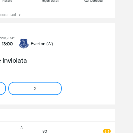
Parate
Rigori parati
Gol Concessi
tra tutti
dom, 6 set
13:00
Everton (W)
 inviolata
X
3
90
6.5