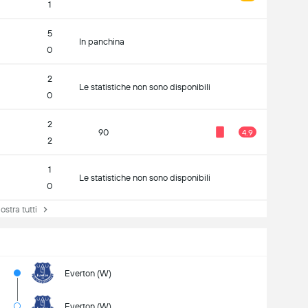
1
5
In panchina
0
2
Le statistiche non sono disponibili
0
2
90
4.9
2
1
Le statistiche non sono disponibili
0
tra tutti
Everton (W)
Everton (W)