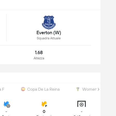
Everton (W)
Squadra Attuale
1.68
Altezza
a F
Copa De La Reina
Womens League 
-
0
-