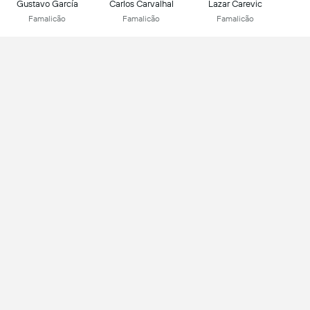
Gustavo García
Carlos Carvalhal
Lazar Carevic
Famalicão
Famalicão
Famalicão