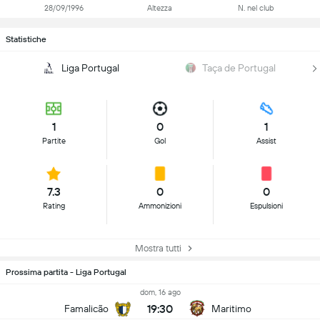
28/09/1996
Altezza
N. nel club
Statistiche
Liga Portugal
Taça de Portugal
1
0
1
Partite
Gol
Assist
7.3
0
0
Rating
Ammonizioni
Espulsioni
Mostra tutti
Prossima partita - Liga Portugal
dom, 16 ago
19:30
Famalicão
Maritimo