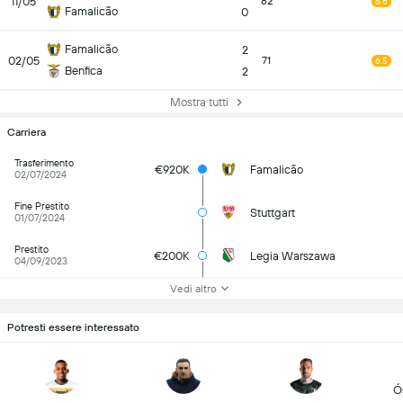
11/05
82
6.6
Famalicão
0
Famalicão
2
02/05
71
6.5
Benfica
2
Mostra tutti
Carriera
Trasferimento
€920K
Famalicão
02/07/2024
Fine Prestito
Stuttgart
01/07/2024
Prestito
€200K
Legia Warszawa
04/09/2023
Vedi altro
Potresti essere interessato
Ó