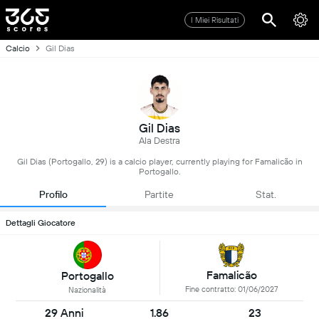
I Miei Risultati
Calcio
Gil Dias
Gil Dias
Ala Destra
Gil Dias (Portogallo, 29) is a calcio player, currently playing for Famalicão in
Portogallo.
Profilo
Partite
Stat.
Dettagli Giocatore
Famalicão
Portogallo
Fine contratto: 01/06/2027
Nazionalità
29 Anni
1.86
23