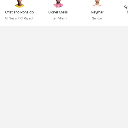
Ky
Cristiano Ronaldo
Lionel Messi
Neymar
Al Nassr FC Riyadh
Inter Miami
Santos