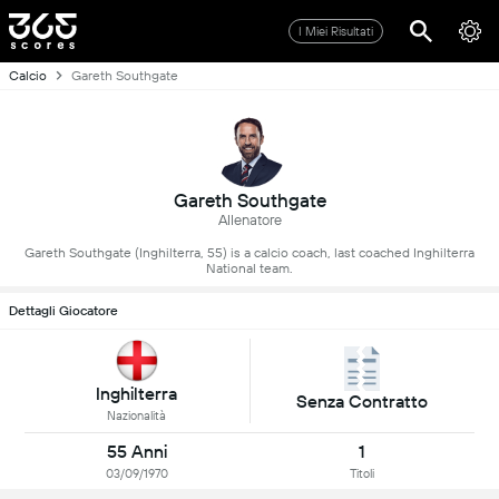
I Miei Risultati
Calcio
Gareth Southgate
Gareth Southgate
Allenatore
Gareth Southgate (Inghilterra, 55) is a calcio coach, last coached Inghilterra
National team.
Dettagli Giocatore
Inghilterra
Senza Contratto
Nazionalità
55 Anni
1
03/09/1970
Titoli