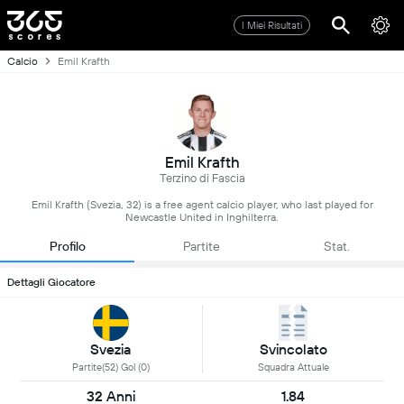
I Miei Risultati
Calcio
Emil Krafth
Emil Krafth
Terzino di Fascia
Emil Krafth (Svezia, 32) is a free agent calcio player, who last played for
Newcastle United in Inghilterra.
Profilo
Partite
Stat.
Dettagli Giocatore
Svezia
Svincolato
Partite(52) Gol (0)
Squadra Attuale
32 Anni
1.84