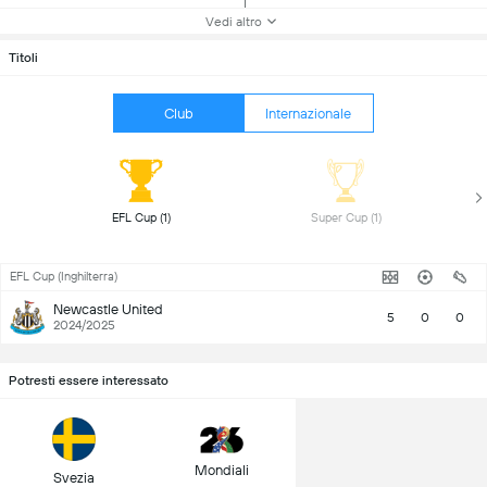
Vedi altro
Titoli
Club
Internazionale
 EFL Cup (1) 
 Super Cup (1) 
EFL Cup (Inghilterra)
Newcastle United
5
0
0
2024/2025
Potresti essere interessato
Mondiali
Svezia