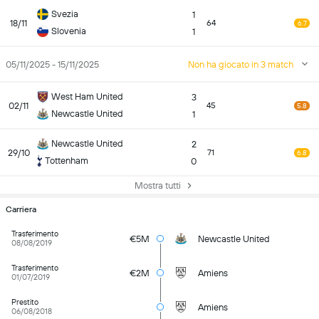
Svezia
1
18/11
64
6.7
Slovenia
1
05/11/2025 - 15/11/2025
Non ha giocato in 3 match
West Ham United
3
02/11
45
5.8
Newcastle United
1
Newcastle United
2
29/10
71
6.8
Tottenham
0
Mostra tutti
Carriera
Trasferimento
€5M
Newcastle United
08/08/2019
Trasferimento
€2M
Amiens
01/07/2019
Prestito
Amiens
06/08/2018