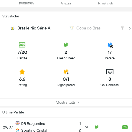
19/08/1997
Altezza
N. nel club
Statistiche
Brasileirão Série A
Copa do Brasil
C
7/20
2
17
Partite
Clean Sheet
Parate
6.6
0/1
8
Rating
Rigori parati
Gol Concessi
Mostra tutti
Ultime Partite
RB Bragantino
1
29/07
90
7.6
Sporting Cristal
0