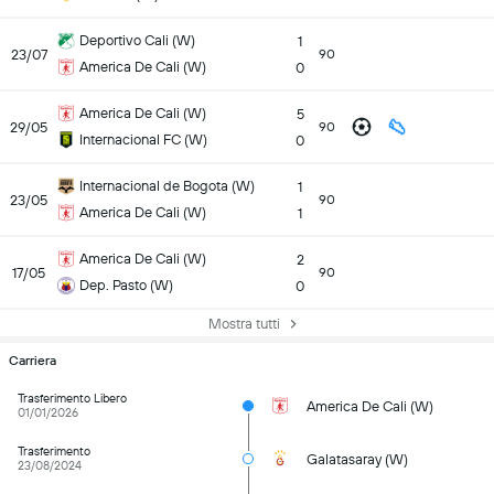
Deportivo Cali (W)
1
23/07
90
America De Cali (W)
0
America De Cali (W)
5
29/05
90
Internacional FC (W)
0
Internacional de Bogota (W)
1
23/05
90
America De Cali (W)
1
America De Cali (W)
2
17/05
90
Dep. Pasto (W)
0
Mostra tutti
Carriera
Trasferimento Libero
America De Cali (W)
01/01/2026
Trasferimento
Galatasaray (W)
23/08/2024