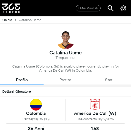
I Miei Risultati
Calcio
Catalina Usme
Catalina Usme
Trequartista
Catalina Usme (Colombia, 36) is a calcio player, currently playing for
America De Cali (W) in Colombia.
Profilo
Partite
Stat.
Dettagli Giocatore
Colombia
America De Cali (W)
Partite(90) Gol (35)
Fine contratto: 31/12/2026
36 Anni
1.68