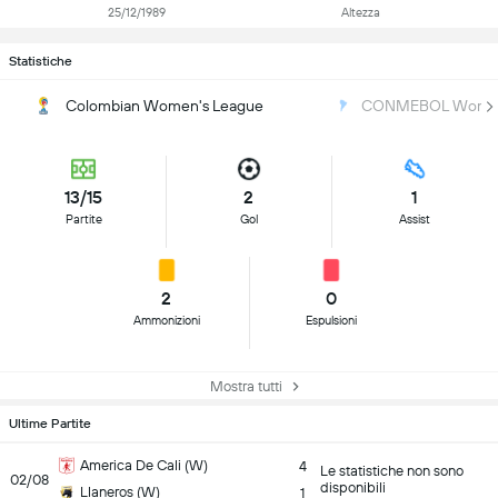
25/12/1989
Altezza
Statistiche
Colombian Women's League
CONMEBOL Women'
13/15
2
1
Partite
Gol
Assist
2
0
Ammonizioni
Espulsioni
Mostra tutti
Ultime Partite
America De Cali (W)
4
Le statistiche non sono
02/08
disponibili
Llaneros (W)
1