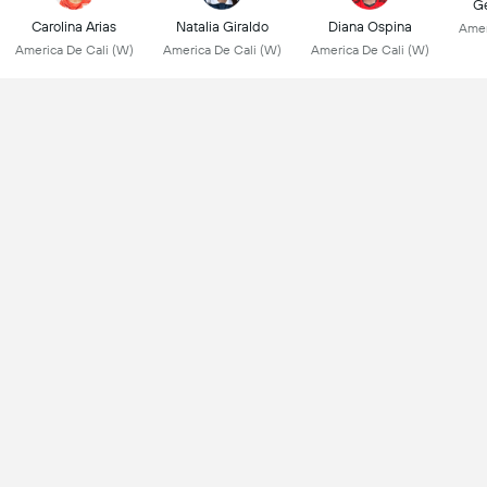
Ge
Carolina Arias
Natalia Giraldo
Diana Ospina
Amer
America De Cali (W)
America De Cali (W)
America De Cali (W)