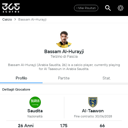
I Miei Risultati
Calcio
Bassam Al-Hurayji
Bassam Al-Hurayji
Terzino di Fascia
Bassam Al-Hurayji (Arabia Saudita, 26) is a calcio player, currently playing
for Al Taawoun in Arabia Saudita.
Profilo
Partite
Stat.
Dettagli Giocatore
Saudita
Al-Taawon
Nazionalità
Fine contratto: 30/06/2028
26 Anni
1.75
66