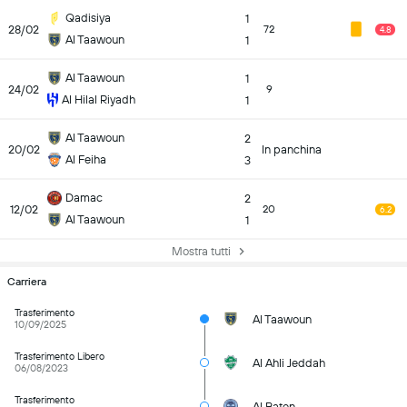
Qadisiya
1
28/02
72
4.8
Al Taawoun
1
Al Taawoun
1
24/02
9
Al Hilal Riyadh
1
Al Taawoun
2
20/02
In panchina
Al Feiha
3
Damac
2
12/02
20
6.2
Al Taawoun
1
Mostra tutti
Carriera
Trasferimento
Al Taawoun
10/09/2025
Trasferimento Libero
Al Ahli Jeddah
06/08/2023
Trasferimento
Al Baten