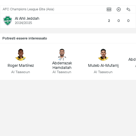
AFC Champions League Elite (Asia)
Al Ahli Jeddah
2
0
0
2024/2025
Potresti essere interessato
Abdu
Abderrazak
Roger Martínez
Muteb Al-Mufarrij
Hamdallah
Al Taawoun
Al Taawoun
Al Taawoun