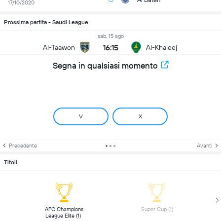
17/10/2020
Prossima partita - Saudi League
sab, 15 ago
16:15
Al-Taawon
Al-Khaleej
Segna in qualsiasi momento
V
X
Precedente
Avanti
Titoli
 AFC Champions 
 Super Cup (1) 
League Elite (1) 