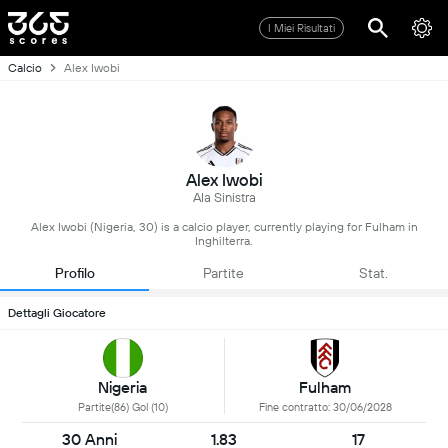
I Miei Risultati
Calcio
Alex Iwobi
Alex Iwobi
Ala Sinistra
Alex Iwobi (Nigeria, 30) is a calcio player, currently playing for Fulham in
Inghilterra.
Profilo
Partite
Stat.
Dettagli Giocatore
Nigeria
Fulham
Partite(86) Gol (10)
Fine contratto: 30/06/2028
30 Anni
1.83
17