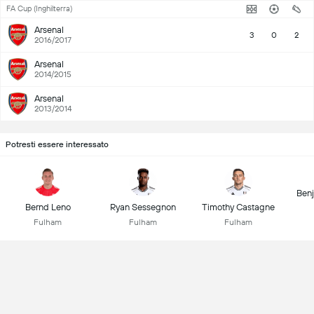
FA Cup (Inghilterra)
Arsenal
3
0
2
2016/2017
Arsenal
2014/2015
Arsenal
2013/2014
Potresti essere interessato
Ben
Bernd Leno
Ryan Sessegnon
Timothy Castagne
Fulham
Fulham
Fulham