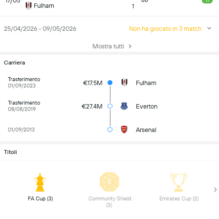
17/05
66
7.1
Fulham
1
25/04/2026 - 09/05/2026
Non ha giocato in 3 match
Mostra tutti
Carriera
Trasferimento
€17.5M
Fulham
01/09/2023
Trasferimento
€27.4M
Everton
08/08/2019
Arsenal
01/09/2013
Titoli
 FA Cup (3) 
 Community Shield 
 Emirates Cup (2) 
(3) 