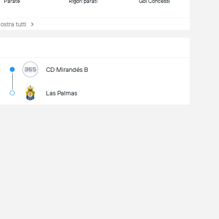
Parate
Rigori parati
Gol Concessi
tra tutti
CD Mirandés B
Las Palmas