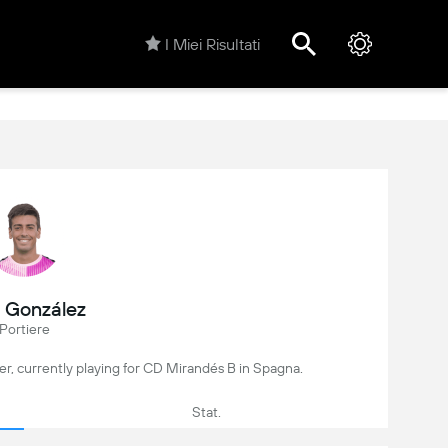
I Miei Risultati
x González
Portiere
yer, currently playing for CD Mirandés B in Spagna.
Stat.