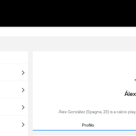
Ále
Álex González (Spagna, 23) is a calcio pla
Profilo