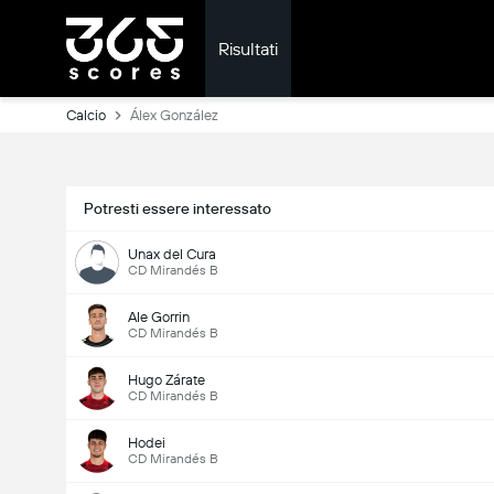
Risultati
Calcio
Álex González
Potresti essere interessato
Unax del Cura
CD Mirandés B
Ale Gorrin
CD Mirandés B
Hugo Zárate
CD Mirandés B
Hodei
CD Mirandés B