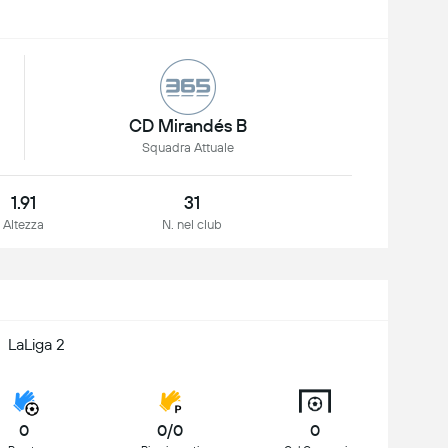
CD Mirandés B
Squadra Attuale
1.91
31
Altezza
N. nel club
LaLiga 2
0
0/0
0