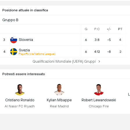
Posizione attuale in classifica
Gruppo B
G
F:C
+/-
PT
Slovenia
3
6
3:8
-5
4
Svezia
4
6
4:12
-8
2
Playoffs (via Nations League)
Qualificazioni Mondiale (UEFA) Gruppi
Potresti essere interessato
L
Cristiano Ronaldo
Kylian Mbappe
Robert Lewandowski
Al Nassr FC Riyadh
Real Madrid
Chicago Fire