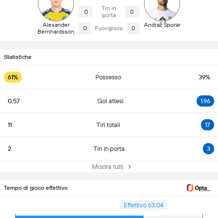
Tiri in
0
0
porta
Alexander
Andraž Šporar
0
Fuorigioco
0
Bernhardsson
Statistiche
61%
Possesso
39%
0.57
Gol attesi
1.96
11
Tiri totali
17
2
Tiri in porta
3
Mostra tutti
Tempo di gioco effettivo
Effettivo 63:04