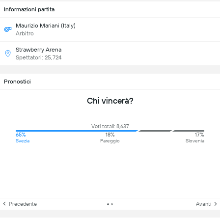
Informazioni partita
Maurizio Mariani (Italy)
Arbitro
Strawberry Arena
Spettatori: 25,724
Pronostici
Chi vincerà?
Voti totali: 8,637
65%
18%
17%
Svezia
Pareggio
Slovenia
Precedente
Avanti