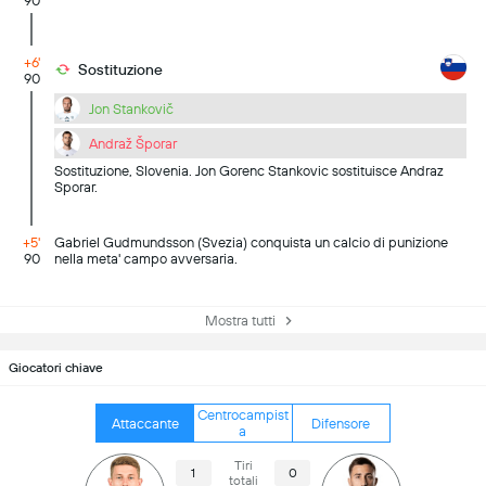
90
+6'
Sostituzione
90
Jon Stankovič
Andraž Šporar
Sostituzione, Slovenia. Jon Gorenc Stankovic sostituisce Andraz
Sporar.
+5'
Gabriel Gudmundsson (Svezia) conquista un calcio di punizione
90
nella meta' campo avversaria.
Mostra tutti
Giocatori chiave
Centrocampist
Attaccante
Difensore
a
Tiri
1
0
totali