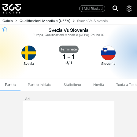
I Miei Risultati
Calcio
Qualificazioni Mondiale (UEFA)
Svezia Vs Slovenia
Svezia Vs Slovenia
Europa, Qualificazioni Mondiale (UEFA), Round 10
Terminata
1
-
1
18/11
Svezia
Slovenia
Partita
Partite Iniziate
Statistiche
Novità
Testa a Test
Ad