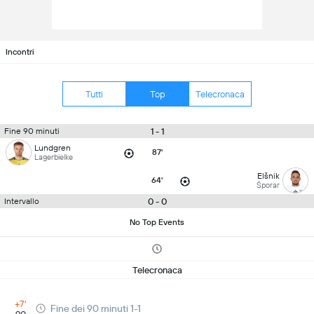
Incontri
Tutti
Top
Telecronaca
1 - 1
Fine 90 minuti
Lundgren
87'
Lagerbielke
Elšnik
64'
Šporar
0 - 0
Intervallo
No Top Events
Telecronaca
+7'
Fine dei 90 minuti 1-1