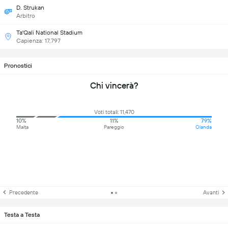
D. Strukan
Arbitro
Ta'Qali National Stadium
Capienza: 17,797
Pronostici
Chi vincerà?
Voti totali: 11,470
10%
11%
79%
Malta
Pareggio
Olanda
Precedente
Avanti
Testa a Testa