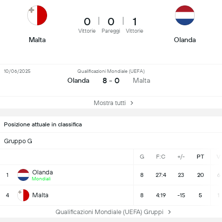
0
0
1
Vittorie
Pareggi
Vittorie
Malta
Olanda
10/06/2025
Qualificazioni Mondiale (UEFA)
8 - 0
Olanda
Malta
Mostra tutti
Posizione attuale in classifica
Gruppo G
G
F:C
+/-
PT
V
Olanda
1
8
27:4
23
20
6
Mondiali
Malta
4
8
4:19
-15
5
1
Qualificazioni Mondiale (UEFA) Gruppi