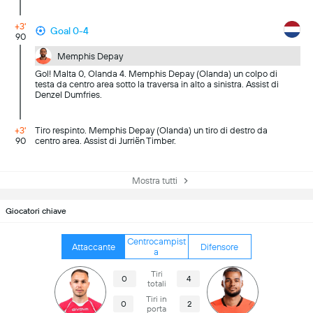
+3'
Goal 0-4
90
Memphis Depay
Gol! Malta 0, Olanda 4. Memphis Depay (Olanda) un colpo di
testa da centro area sotto la traversa in alto a sinistra. Assist di
Denzel Dumfries.
+3'
Tiro respinto. Memphis Depay (Olanda) un tiro di destro da
90
centro area. Assist di Jurriën Timber.
Mostra tutti
Giocatori chiave
Centrocampist
Attaccante
Difensore
a
Tiri
0
4
totali
Tiri in
0
2
porta