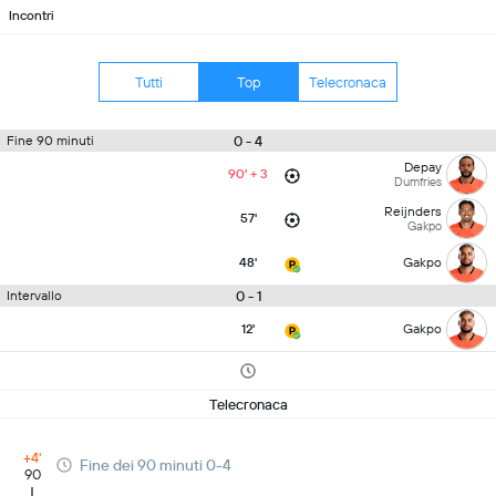
Incontri
Tutti
Top
Telecronaca
0 - 4
Fine 90 minuti
Depay
90' + 3
Dumfries
Reijnders
57'
Gakpo
48'
Gakpo
0 - 1
Intervallo
12'
Gakpo
Telecronaca
+4'
Fine dei 90 minuti 0-4
90