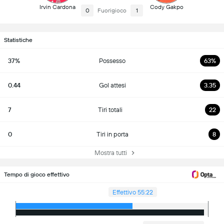
Irvin Cardona
Cody Gakpo
0
Fuorigioco
1
Statistiche
37%
Possesso
63%
0.44
Gol attesi
3.35
7
Tiri totali
22
0
Tiri in porta
8
Mostra tutti
Tempo di gioco effettivo
Effettivo 55:22