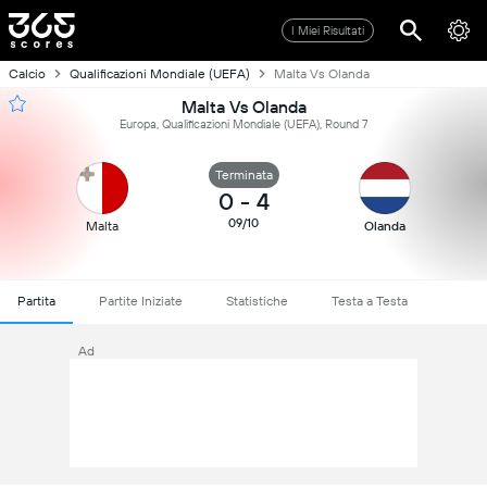
I Miei Risultati
Calcio
Qualificazioni Mondiale (UEFA)
Malta Vs Olanda
Malta Vs Olanda
Europa, Qualificazioni Mondiale (UEFA), Round 7
Terminata
0
-
4
09/10
Malta
Olanda
Partita
Partite Iniziate
Statistiche
Testa a Testa
Ad