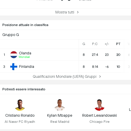
Mostra tutti
Posizione attuale in classifica
Gruppo G
G
F:C
+/-
PT
V
Olanda
1
8
27:4
23
20
6
Mondiali
Finlandia
3
8
8:14
-6
10
3
Qualificazioni Mondiale (UEFA) Gruppi
Potresti essere interessato
L
Cristiano Ronaldo
Kylian Mbappe
Robert Lewandowski
Al Nassr FC Riyadh
Real Madrid
Chicago Fire