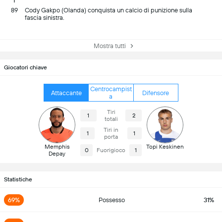
89
Cody Gakpo (Olanda) conquista un calcio di punizione sulla
fascia sinistra.
Mostra tutti
Giocatori chiave
Centrocampist
Attaccante
Difensore
a
Tiri
1
2
totali
Tiri in
1
1
porta
Memphis
Topi Keskinen
0
Fuorigioco
1
Depay
Statistiche
69%
Possesso
31%