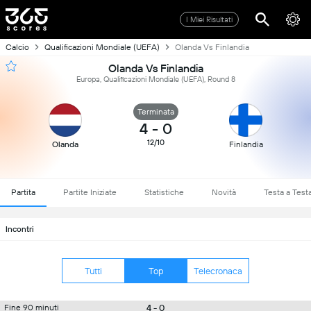
I Miei Risultati
Calcio
Qualificazioni Mondiale (UEFA)
Olanda Vs Finlandia
Olanda Vs Finlandia
Europa, Qualificazioni Mondiale (UEFA), Round 8
Terminata
4
-
0
12/10
Olanda
Finlandia
Partita
Partite Iniziate
Statistiche
Novità
Testa a Test
Incontri
Tutti
Top
Telecronaca
4 - 0
Fine 90 minuti