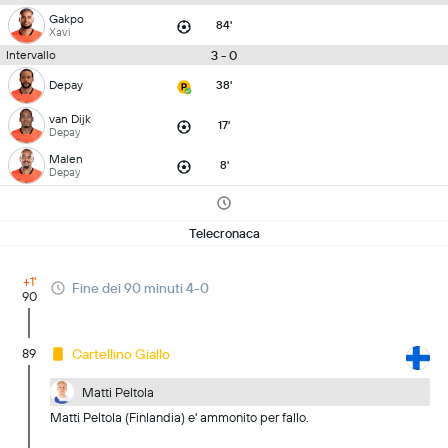
Gakpo
84'
Xavi
3 - 0
Intervallo
Depay
38'
van Dijk
17'
Depay
Malen
8'
Depay
Telecronaca
+1'
Fine dei 90 minuti 4-0
90
89
Cartellino Giallo
Matti Peltola
Matti Peltola (Finlandia) e' ammonito per fallo.