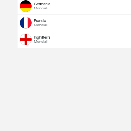
Germania
Mondiali
Francia
Mondiali
Inghilterra
Mondiali
Numero totale di goal nella partita (2.5)