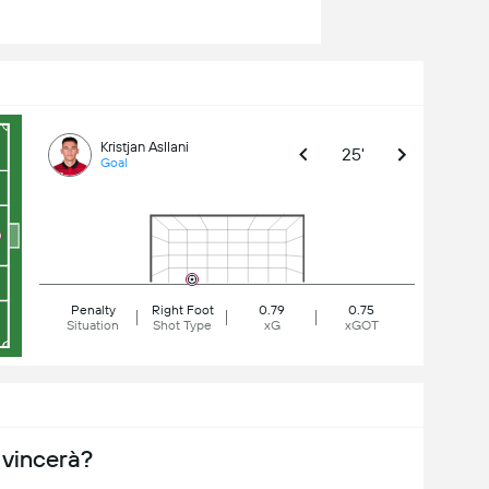
Kristjan Asllani
25'
Goal
Penalty
Right Foot
0.79
0.75
Situation
Shot Type
xG
xGOT
 vincerà?