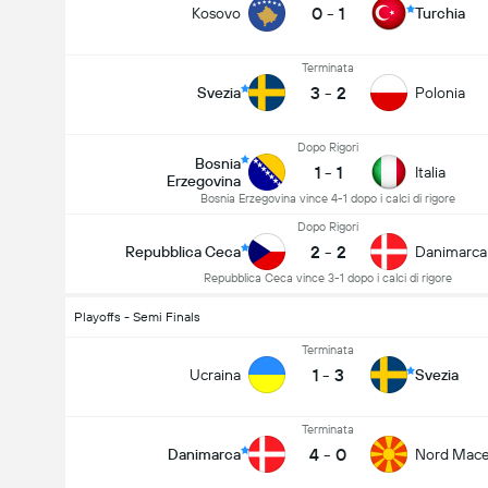
0
-
1
Kosovo
Turchia
Terminata
3
-
2
Svezia
Polonia
Dopo Rigori
Bosnia
1
-
1
Italia
Erzegovina
Bosnia Erzegovina vince 4-1 dopo i calci di rigore
Dopo Rigori
2
-
2
Repubblica Ceca
Danimarca
Repubblica Ceca vince 3-1 dopo i calci di rigore
Playoffs - Semi Finals
Terminata
1
-
3
Ucraina
Svezia
Terminata
4
-
0
Danimarca
Nord Mace