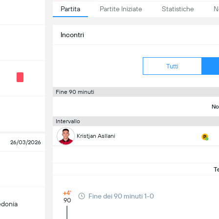
Partita
Partite Iniziate
Statistiche
N
Incontri
Tutti
Fine 90 minuti
No
Intervallo
Kristjan Asllani
26/03/2026
T
+4'
Fine dei 90 minuti 1-0
90
donia