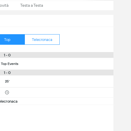
ovità
Testa a Testa
Top
Telecronaca
1 - 0
 Top Events
1 - 0
25'
elecronaca