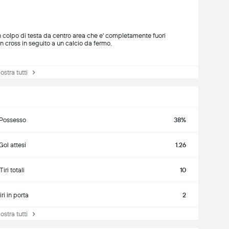
un colpo di testa da centro area che e' completamente fuori
on cross in seguito a un calcio da fermo.
tra tutti
Possesso
38%
Gol attesi
1.26
Tiri totali
10
iri in porta
2
tra tutti