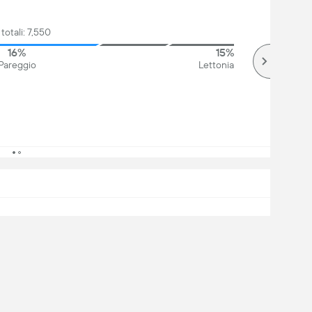
 totali: 7,550
16%
15%
Pareggio
Lettonia
G
F:C
+/-
PT
V
P
S
8
7:5
2
14
4
2
2
8
5:15
-10
5
1
2
5
ondiale (UEFA) Gruppi