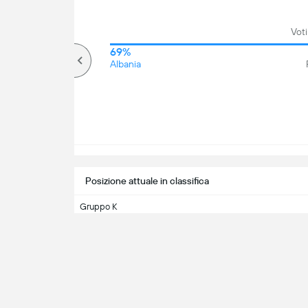
Voti
65%
69%
Più di
Albania
Posizione attuale in classifica
Gruppo K
Albania
2
Eliminatorie
Lettonia
4
Qualificazioni M