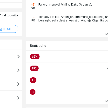
+3'
Fallo di mano di Mirlind Daku (Albania).
90
) al tuo sito
+3'
Tentativo fallito. Antonijs Cernomordijs (Lettonia) 
90
bersaglio sulla destra. Assist di Andrejs Ciganiks c
ag HTML
Mos
Statistiche
62%
1.92
13
3
T
Mos