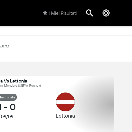
I Miei Risultati
6.87M
a Vs Lettonia
ioni Mondiale (UEFA), Round 6
Terminata
1
-
0
Lettonia
09/09