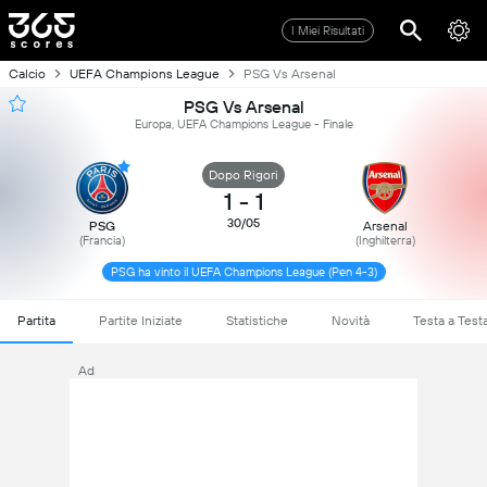
I Miei Risultati
Calcio
UEFA Champions League
PSG Vs Arsenal
PSG Vs Arsenal
Europa, UEFA Champions League - Finale
Dopo Rigori
1
-
1
30/05
PSG
Arsenal
(Francia)
(Inghilterra)
PSG ha vinto il UEFA Champions League (Pen 4-3)
Partita
Partite Iniziate
Statistiche
Novità
Testa a Test
Ad