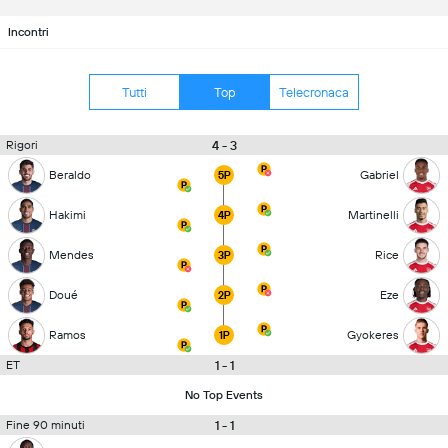
Incontri
Tutti
Top
Telecronaca
4 - 3
Rigori
Beraldo
Gabriel
5P
Hakimi
Martinelli
4P
Mendes
Rice
3P
Doué
Eze
2P
Ramos
Gyokeres
1P
1 - 1
ET
No Top Events
1 - 1
Fine 90 minuti