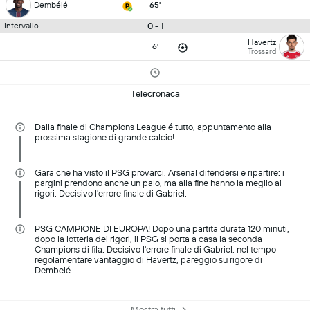
Dembélé
65'
0 - 1
Intervallo
Havertz
6'
Trossard
Telecronaca
Dalla finale di Champions League é tutto, appuntamento alla
prossima stagione di grande calcio!
Gara che ha visto il PSG provarci, Arsenal difendersi e ripartire: i
pargini prendono anche un palo, ma alla fine hanno la meglio ai
rigori. Decisivo l'errore finale di Gabriel.
PSG CAMPIONE DI EUROPA! Dopo una partita durata 120 minuti,
dopo la lotteria dei rigori, il PSG si porta a casa la seconda
Champions di fila. Decisivo l'errore finale di Gabriel, nel tempo
regolamentare vantaggio di Havertz, pareggio su rigore di
Dembelé.
Mostra tutti