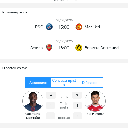
Prossima partita
08/08/2026
15:00
PSG
Man Utd
09/08/2026
13:00
Arsenal
Borussia Dortmund
Giocatori chiave
Centrocampist
Attaccante
Difensore
a
Tiri
4
3
totali
Tiri in
1
1
porta
Ousmane
Tiri
Kai Havertz
1
2
Dembélé
bloccati