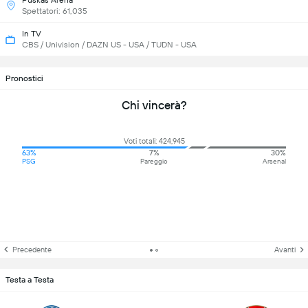
Puskás Aréna
Spettatori: 61,035
In TV
CBS / Univision / DAZN US - USA / TUDN - USA
Pronostici
Chi vincerà?
Voti totali: 424,945
63%
7%
30%
PSG
Pareggio
Arsenal
Precedente
Avanti
Testa a Testa