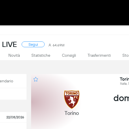
 LIVE
Segui
64.69M
Novità
Statistiche
Consigli
Trasferimenti
Sto
Tori
endario
Italia,
dom
Torino
22/08/2026