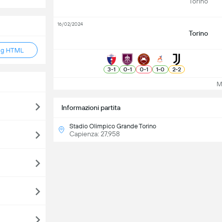
Torino
16/02/2024
Torino
ag HTML
3
-
1
0
-
1
0
-
1
1
-
0
2
-
2
Mos
Informazioni partita
Stadio Olimpico Grande Torino
Capienza: 27,958