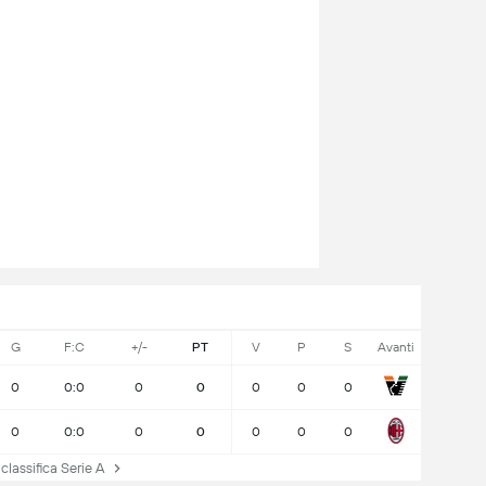
G
F:C
+/-
PT
V
P
S
Avanti
0
0:0
0
0
0
0
0
0
0:0
0
0
0
0
0
lassifica Serie A