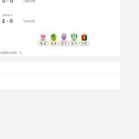
0 - 0
Lecce
Serie A
2 - 0
Lecce
5
-
2
2
-
2
0
-
1
0
-
1
1
-
0
tra tutti