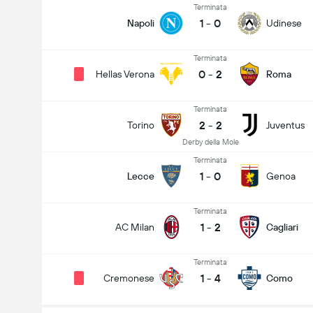
Terminata
1
-
0
Napoli
Udinese
Terminata
0
-
2
Hellas Verona
Roma
Terminata
2
-
2
Torino
Juventus
Derby della Mole
Terminata
1
-
0
Lecce
Genoa
Terminata
1
-
2
AC Milan
Cagliari
Terminata
1
-
4
Cremonese
Como