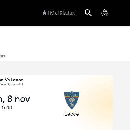
I Miei Risultati
rico
no Vs Lecce
 Serie A, Round 11
, 8 nov
17:00
Lecce