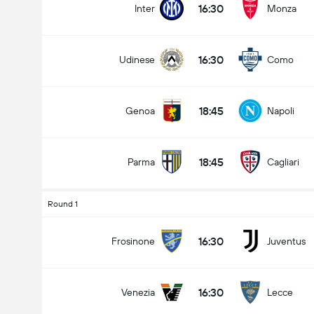
16:30
Inter
Monza
16:30
Udinese
Como
Numero totale di goal nella partita (2.5)
18:45
Genoa
Napoli
Meno di
Più di
18:45
Parma
Cagliari
Round 1
16:30
Frosinone
Juventus
16:30
Venezia
Lecce