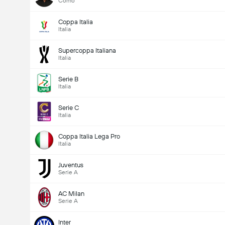
Como
Coppa Italia
Italia
Supercoppa Italiana
Italia
Serie B
Italia
Serie C
Italia
Coppa Italia Lega Pro
Italia
Juventus
Serie A
AC Milan
Serie A
Inter