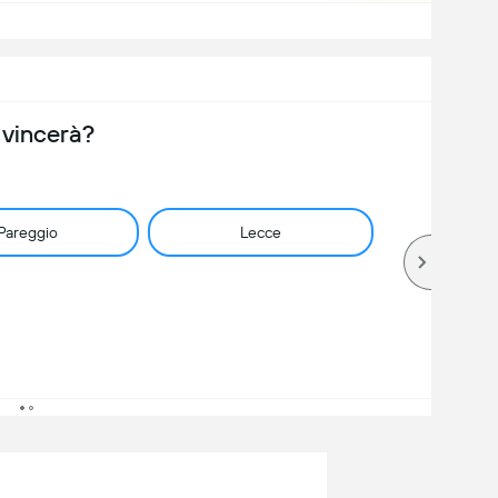
 vincerà?
Pareggio
Lecce