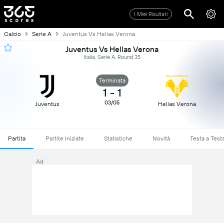
I Miei Risultati
Calcio
Serie A
Juventus Vs Hellas Verona
Juventus Vs Hellas Verona
Italia, Serie A, Round 35
Terminata
1
-
1
03/05
Juventus
Hellas Verona
Partita
Partite Iniziate
Statistiche
Novità
Testa a Test
Ad