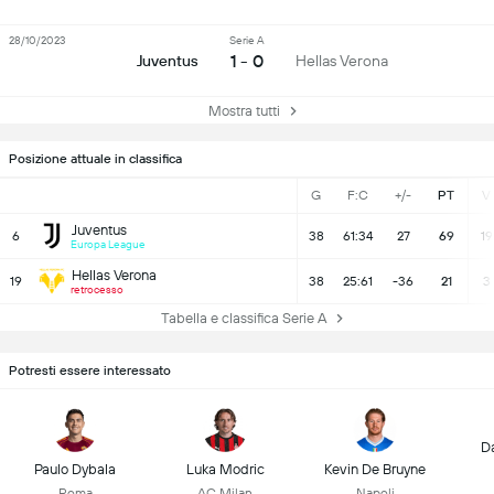
28/10/2023
Serie A
1 - 0
Juventus
Hellas Verona
Mostra tutti
Posizione attuale in classifica
G
F:C
+/-
PT
V
Juventus
6
38
61:34
27
69
19
Europa League
Hellas Verona
19
38
25:61
-36
21
3
retrocesso
Tabella e classifica Serie A
Potresti essere interessato
D
Paulo Dybala
Luka Modric
Kevin De Bruyne
Roma
AC Milan
Napoli