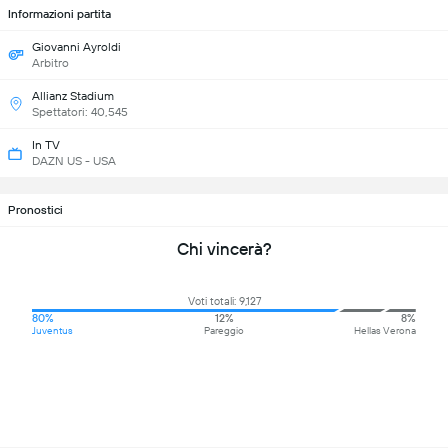
Informazioni partita
Giovanni Ayroldi
Arbitro
Allianz Stadium
Spettatori: 40,545
In TV
DAZN US - USA
Pronostici
Chi vincerà?
Voti totali: 9,127
80%
12%
8%
Juventus
Pareggio
Hellas Verona