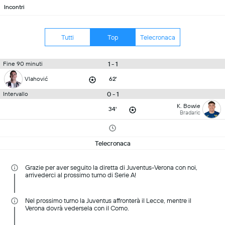
Incontri
Tutti
Top
Telecronaca
1 - 1
Fine 90 minuti
Vlahović
62'
0 - 1
Intervallo
K. Bowie
34'
Bradaric
Telecronaca
Grazie per aver seguito la diretta di Juventus-Verona con noi,
arrivederci al prossimo turno di Serie A!
Nel prossimo turno la Juventus affronterà il Lecce, mentre il
Verona dovrà vedersela con il Como.