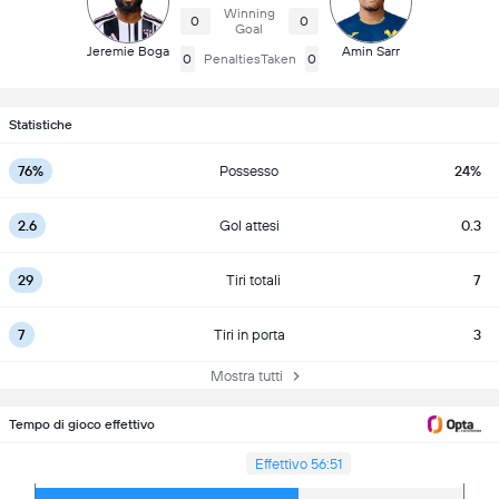
Winning
0
0
Goal
Jeremie Boga
Amin Sarr
0
PenaltiesTaken
0
Statistiche
76%
Possesso
24%
2.6
Gol attesi
0.3
29
Tiri totali
7
7
Tiri in porta
3
Mostra tutti
Tempo di gioco effettivo
Effettivo 56:51