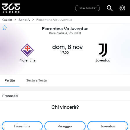
I Miei Risultati
Calcio
Serie A
Fiorentina Vs Juventus
Fiorentina Vs Juventus
Italia, Serie A, Round 11
dom, 8 nov
17:00
Fiorentina
Juventus
Partita
Testa a Testa
Pronostici
Chi vincerà?
Fiorentina
Pareggio
Juventus