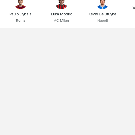
D
Paulo Dybala
Luka Modric
Kevin De Bruyne
Roma
AC Milan
Napoli