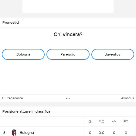
Pronostici
Chi vincerà?
Bologna
Pareggio
Juventus
Precedente
Avanti
Posizione attuale in classifica
G
F:C
+/-
PT
Bologna
3
0
0:0
0
0