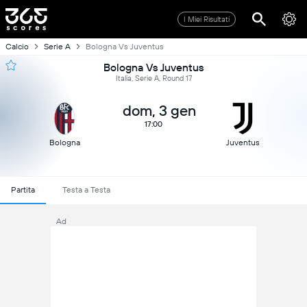
I Miei Risultati
Calcio
Serie A
Bologna Vs Juventus
Bologna Vs Juventus
Italia, Serie A, Round 17
dom, 3 gen
17:00
Bologna
Juventus
Partita
Testa a Testa
Ad