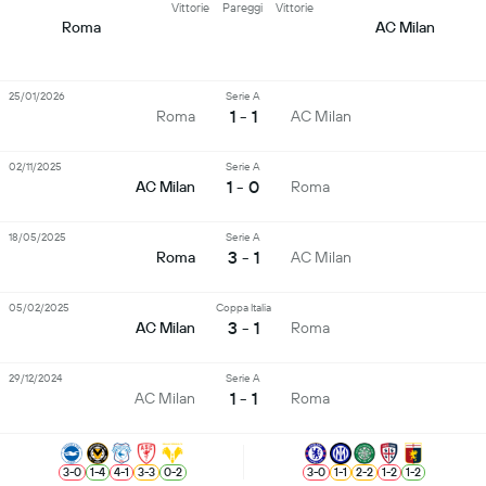
Vittorie
Pareggi
Vittorie
Roma
AC Milan
25/01/2026
Serie A
1 - 1
Roma
AC Milan
02/11/2025
Serie A
1 - 0
AC Milan
Roma
18/05/2025
Serie A
3 - 1
Roma
AC Milan
05/02/2025
Coppa Italia
3 - 1
AC Milan
Roma
29/12/2024
Serie A
1 - 1
AC Milan
Roma
3
-
0
1
-
4
4
-
1
3
-
3
0
-
2
3
-
0
1
-
1
2
-
2
1
-
2
1
-
2