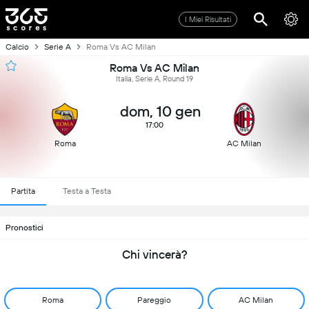
I Miei Risultati
Calcio
Serie A
Roma Vs AC Milan
Roma Vs AC Milan
Italia, Serie A, Round 19
dom, 10 gen
17:00
Roma
AC Milan
Partita
Testa a Testa
Pronostici
Chi vincerà?
Roma
Pareggio
AC Milan