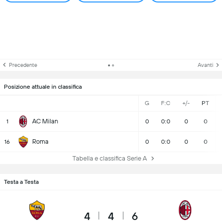
Precedente
Avanti
Posizione attuale in classifica
G
F:C
+/-
PT
AC Milan
1
0
0:0
0
0
Roma
16
0
0:0
0
0
Tabella e classifica Serie A
Testa a Testa
4
4
6