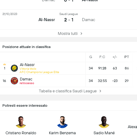
21/10/2023
Saudi League
2 - 1
Al-Nassr
Damac
Mostra tutti
Posizione attuale in classifica
G
F:C
+/-
PT
Al-Nassr
1
34
91:28
63
86
Vittoria titolo
AFC Champions League Elite
Damac
16
34
32:55
-23
29
retrocesso
Tabella e classifica Saudi League
Potresti essere interessato
Alex
Cristiano Ronaldo
Karim Benzema
Sadio Mané