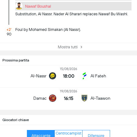
Nawaf Boushal
Substitution, Al Nassr. Nader Al Sharari replaces Nawaf Bu Washl.
+2'
Foul by Mohamed Simakan (Al Nassr).
90
Mostra tutti
Prossima partita
15/08/2026
18:00
Al-Nassr
Al Fateh
19/08/2026
16:15
Damac
Al-Taawon
Giocatori chiave
Centrocampist
Attaccante
Difensore