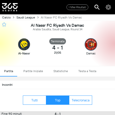
I Miei Risultati
Calcio
Saudi League
Al Nassr FC Riyadh Vs Damac
Al Nassr FC Riyadh Vs Damac
Arabia Saudita, Saudi League, Round 34
Terminata
4
-
1
21/05
Al-Nassr
Damac
Partita
Partite Iniziate
Statistiche
Testa a Testa
Incontri
Tutti
Top
Telecronaca
4 - 1
Fine 90 minuti