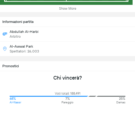
Show More
Informazioni partita
Abdullah Al-Harbi
Arbitro
Al-Awwal Park
Spettatori: 26,003
Pronostici
Chi vincerà?
Voti totali: 188,491
68%
7%
25%
Al-Nassr
Pareggio
Damac