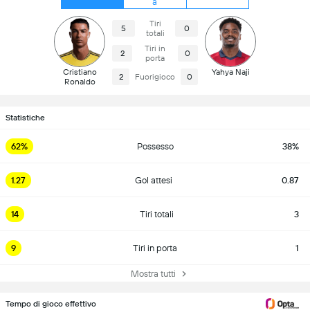
a
Tiri
5
0
totali
Tiri in
2
0
porta
Cristiano
Yahya Naji
2
Fuorigioco
0
Ronaldo
Statistiche
62%
Possesso
38%
1.27
Gol attesi
0.87
14
Tiri totali
3
9
Tiri in porta
1
Mostra tutti
Tempo di gioco effettivo