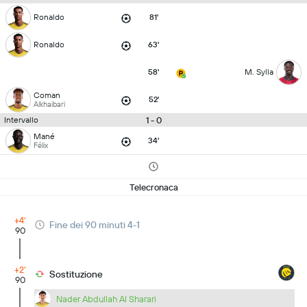
Ronaldo
81'
Ronaldo
63'
58'
M. Sylla
Coman
52'
Alkhaibari
1 - 0
Intervallo
Mané
34'
Félix
Telecronaca
+4'
Fine dei 90 minuti 4-1
90
+2'
Sostituzione
90
Nader Abdullah Al Sharari