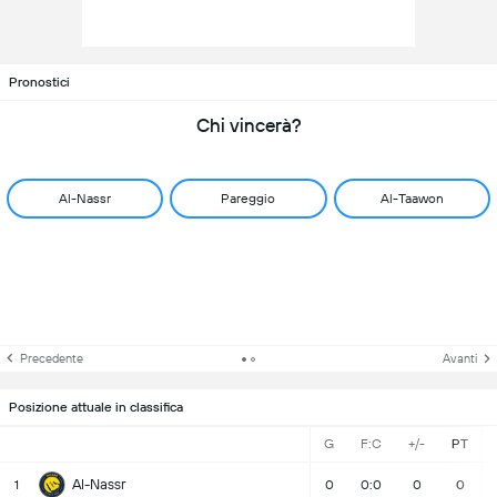
Pronostici
Chi vincerà?
Al-Nassr
Pareggio
Al-Taawon
Precedente
Avanti
Posizione attuale in classifica
G
F:C
+/-
PT
Al-Nassr
1
0
0:0
0
0