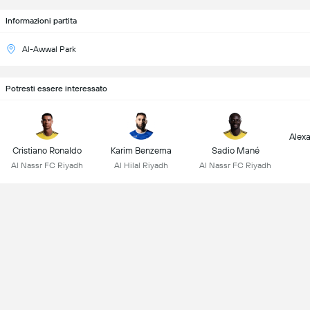
Informazioni partita
Al-Awwal Park
Potresti essere interessato
Alex
Cristiano Ronaldo
Karim Benzema
Sadio Mané
Al Nassr FC Riyadh
Al Hilal Riyadh
Al Nassr FC Riyadh