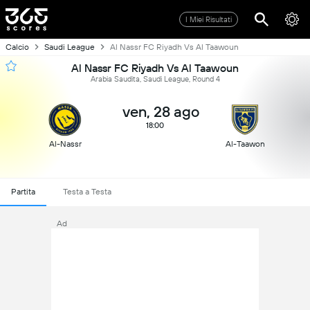
I Miei Risultati
Calcio
Saudi League
Al Nassr FC Riyadh Vs Al Taawoun
Al Nassr FC Riyadh Vs Al Taawoun
Arabia Saudita, Saudi League, Round 4
ven, 28 ago
18:00
Al-Nassr
Al-Taawon
Partita
Testa a Testa
Ad