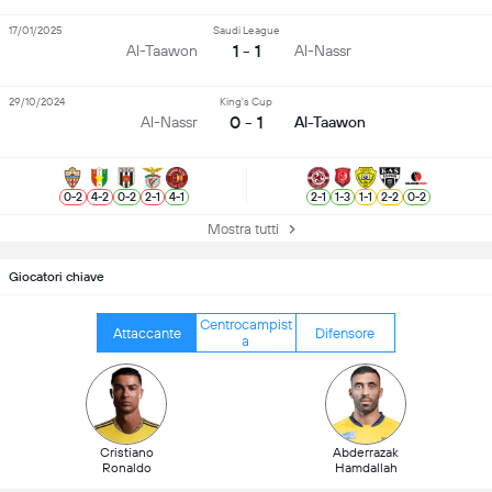
17/01/2025
Saudi League
1 - 1
Al-Taawon
Al-Nassr
29/10/2024
King's Cup
0 - 1
Al-Nassr
Al-Taawon
0
-
2
4
-
2
0
-
2
2
-
1
4
-
1
2
-
1
1
-
3
1
-
1
2
-
2
0
-
2
Mostra tutti
Giocatori chiave
Centrocampist
Attaccante
Difensore
a
Cristiano
Abderrazak
Ronaldo
Hamdallah