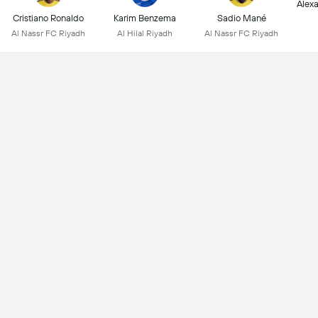
Alex
Cristiano Ronaldo
Karim Benzema
Sadio Mané
Al Nassr FC Riyadh
Al Hilal Riyadh
Al Nassr FC Riyadh