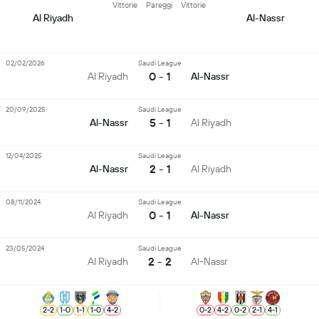
Vittorie
Pareggi
Vittorie
Al Riyadh
Al-Nassr
02/02/2026
Saudi League
0 - 1
Al Riyadh
Al-Nassr
20/09/2025
Saudi League
5 - 1
Al-Nassr
Al Riyadh
12/04/2025
Saudi League
2 - 1
Al-Nassr
Al Riyadh
08/11/2024
Saudi League
0 - 1
Al Riyadh
Al-Nassr
23/05/2024
Saudi League
2 - 2
Al Riyadh
Al-Nassr
2
-
2
1
-
0
1
-
1
1
-
0
4
-
2
0
-
2
4
-
2
0
-
2
2
-
1
4
-
1