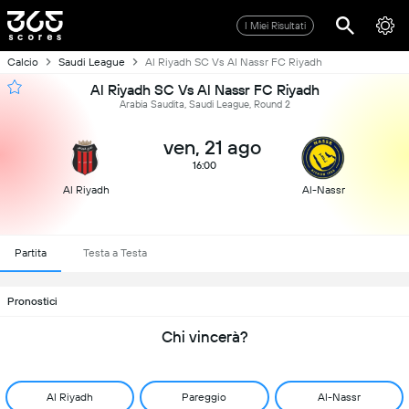
I Miei Risultati
Calcio
Saudi League
Al Riyadh SC Vs Al Nassr FC Riyadh
Al Riyadh SC Vs Al Nassr FC Riyadh
Arabia Saudita, Saudi League, Round 2
ven, 21 ago
16:00
Al Riyadh
Al-Nassr
Partita
Testa a Testa
Pronostici
Chi vincerà?
Al Riyadh
Pareggio
Al-Nassr