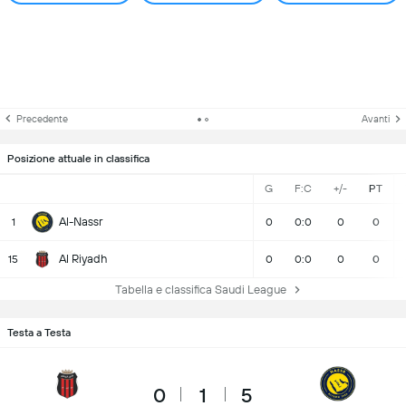
Precedente
Avanti
Posizione attuale in classifica
G
F:C
+/-
PT
Al-Nassr
1
0
0:0
0
0
Al Riyadh
15
0
0:0
0
0
Tabella e classifica Saudi League
Testa a Testa
0
1
5