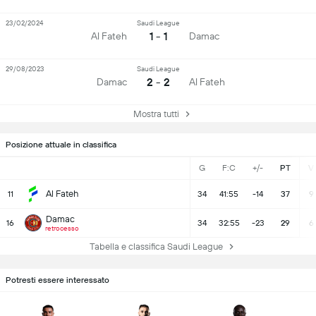
23/02/2024
Saudi League
1 - 1
Al Fateh
Damac
29/08/2023
Saudi League
2 - 2
Damac
Al Fateh
Mostra tutti
Posizione attuale in classifica
G
F:C
+/-
PT
V
Al Fateh
11
34
41:55
-14
37
9
Damac
16
34
32:55
-23
29
6
retrocesso
Tabella e classifica Saudi League
Potresti essere interessato