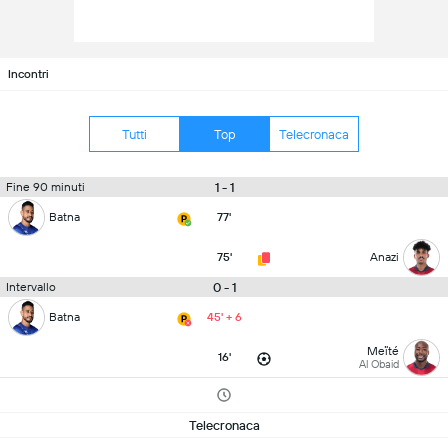
Incontri
Tutti
Top
Telecronaca
1 - 1
Fine 90 minuti
Batna
77'
75'
Anazi
0 - 1
Intervallo
Batna
45' + 6
Meïté
16'
Al Obaid
Telecronaca