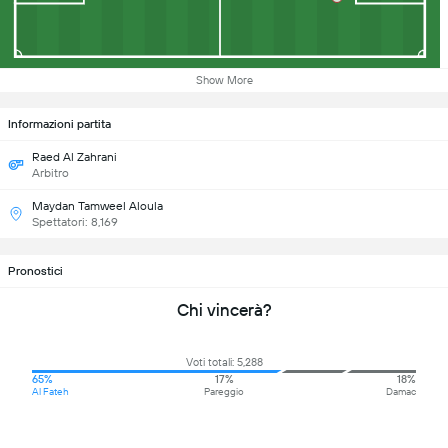
Show More
Informazioni partita
Raed Al Zahrani
Arbitro
Maydan Tamweel Aloula
Spettatori: 8,169
Pronostici
Chi vincerà?
Voti totali: 5,288
65%
17%
18%
Al Fateh
Pareggio
Damac