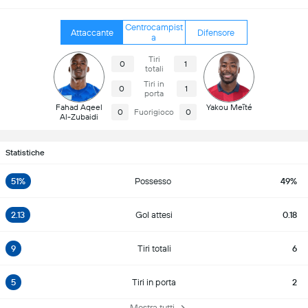
Centrocampist
Attaccante
Difensore
a
Tiri
0
1
totali
Tiri in
0
1
porta
Fahad Aqeel
Yakou Meïté
0
Fuorigioco
0
Al-Zubaidi
Statistiche
51%
Possesso
49%
2.13
Gol attesi
0.18
9
Tiri totali
6
5
Tiri in porta
2
Mostra tutti