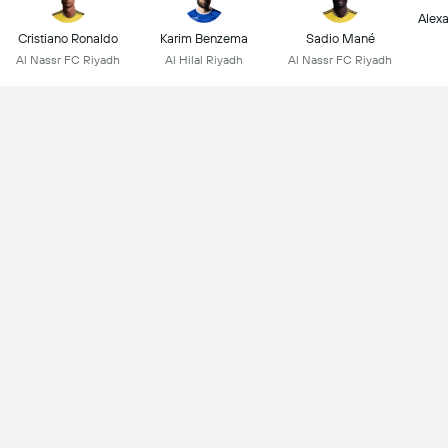
Alex
Cristiano Ronaldo
Karim Benzema
Sadio Mané
Al Nassr FC Riyadh
Al Hilal Riyadh
Al Nassr FC Riyadh