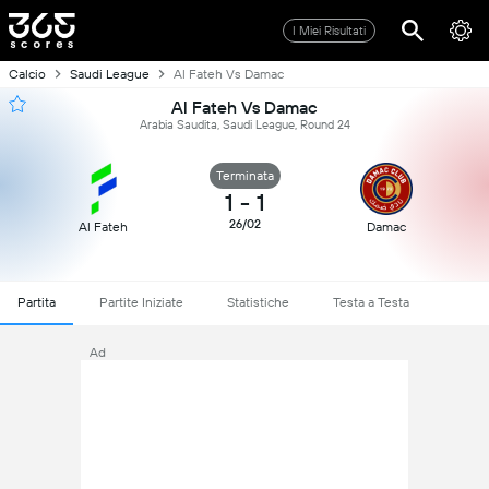
I Miei Risultati
Calcio
Saudi League
Al Fateh Vs Damac
Al Fateh Vs Damac
Arabia Saudita, Saudi League, Round 24
Terminata
1
-
1
26/02
Al Fateh
Damac
Partita
Partite Iniziate
Statistiche
Testa a Testa
Ad