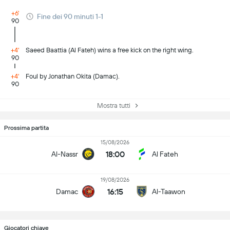
+6'
Fine dei 90 minuti 1-1
90
+4'
Saeed Baattia (Al Fateh) wins a free kick on the right wing.
90
+4'
Foul by Jonathan Okita (Damac).
90
Mostra tutti
Prossima partita
15/08/2026
18:00
Al-Nassr
Al Fateh
19/08/2026
16:15
Damac
Al-Taawon
Giocatori chiave