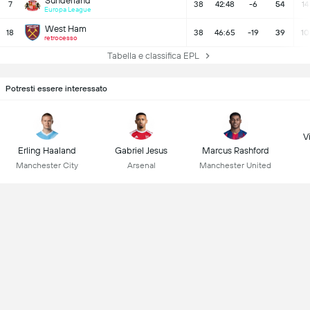
Sunderland
7
38
42:48
-6
54
14
Europa League
West Ham
18
38
46:65
-19
39
10
retrocesso
Tabella e classifica EPL
Potresti essere interessato
Vi
Erling Haaland
Gabriel Jesus
Marcus Rashford
Manchester City
Arsenal
Manchester United