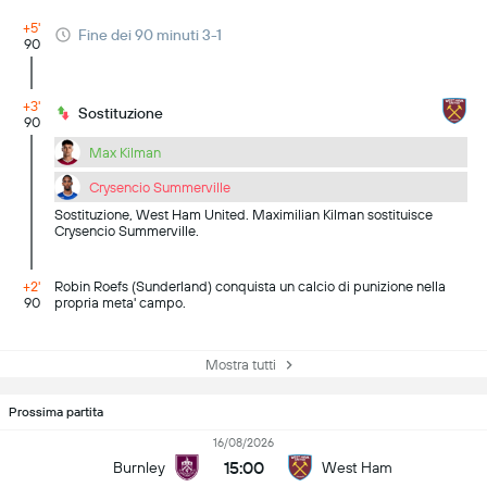
+5'
Fine dei 90 minuti 3-1
90
+3'
Sostituzione
90
Max Kilman
Crysencio Summerville
Sostituzione, West Ham United. Maximilian Kilman sostituisce
Crysencio Summerville.
+2'
Robin Roefs (Sunderland) conquista un calcio di punizione nella
90
propria meta' campo.
Mostra tutti
Prossima partita
16/08/2026
15:00
Burnley
West Ham