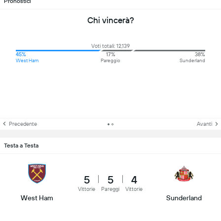
Pronostici
Chi vincerà?
Voti totali: 12,139
45%
17%
38%
West Ham
Pareggio
Sunderland
Precedente
Avanti
Testa a Testa
5
5
4
Vittorie
Pareggi
Vittorie
West Ham
Sunderland