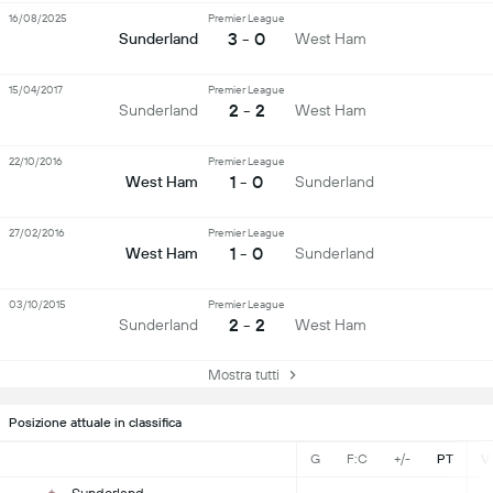
16/08/2025
Premier League
3 - 0
Sunderland
West Ham
15/04/2017
Premier League
2 - 2
Sunderland
West Ham
22/10/2016
Premier League
1 - 0
West Ham
Sunderland
27/02/2016
Premier League
1 - 0
West Ham
Sunderland
03/10/2015
Premier League
2 - 2
Sunderland
West Ham
Mostra tutti
Posizione attuale in classifica
G
F:C
+/-
PT
V