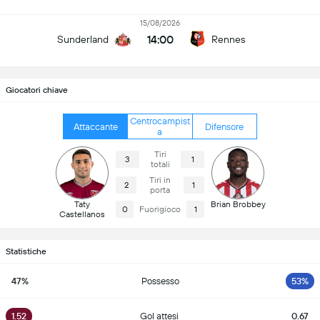
15/08/2026
14:00
Sunderland
Rennes
Giocatori chiave
Centrocampist
Attaccante
Difensore
a
Tiri
3
1
totali
Tiri in
2
1
porta
Taty
Brian Brobbey
0
Fuorigioco
1
Castellanos
Statistiche
47%
Possesso
53%
1.52
Gol attesi
0.67