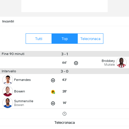
Incontri
Tutti
Top
Telecronaca
3 - 1
Fine 90 minuti
Brobbey
66'
Mukiele
3 - 0
Intervallo
Fernandes
43'
Bowen
28'
Summerville
14'
Bowen
Telecronaca