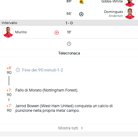
89'
Gibbs-White
Dominguez
55'
Anderson
1 - 0
Intervallo
Murillo
13'
Telecronaca
+8'
Fine dei 90 minuti 1-2
90
+7'
Fallo di Morato (Nottingham Forest).
90
+7'
Jarrod Bowen (West Ham United) conquista un calcio di
90
punizione nella propria meta' campo.
Mostra tutti