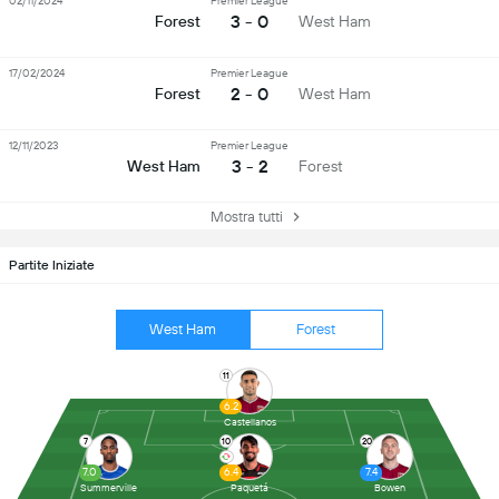
02/11/2024
Premier League
3 - 0
Forest
West Ham
17/02/2024
Premier League
2 - 0
Forest
West Ham
12/11/2023
Premier League
3 - 2
West Ham
Forest
Mostra tutti
Partite Iniziate
West Ham
Forest
11
6.2
Castellanos
7
10
20
7.0
6.4
7.4
Summerville
Paquetá
Bowen