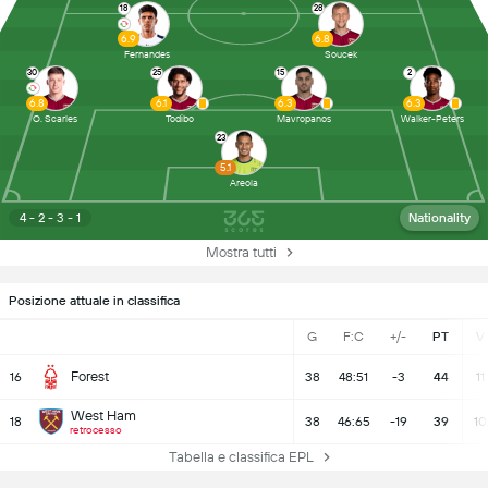
18
28
6.9
6.8
Fernandes
Soucek
30
25
15
2
6.8
6.1
6.3
6.3
O. Scarles
Todibo
Mavropanos
Walker-Peters
23
5.1
Areola
4 - 2 - 3 - 1
Nationality
Mostra tutti
Posizione attuale in classifica
G
F:C
+/-
PT
V
Forest
16
38
48:51
-3
44
11
West Ham
18
38
46:65
-19
39
10
retrocesso
Tabella e classifica EPL