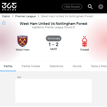
I Miei Risultati
Calcio
Premier League
West Ham United Vs Nottingham Forest
West Ham United Vs Nottingham Forest
Inghilterra, Premier League, Round 21
Terminata
1
-
2
06/01
West Ham
Forest
Partita
Partite Iniziate
Statistiche
Novità
Testa a Test
Ad